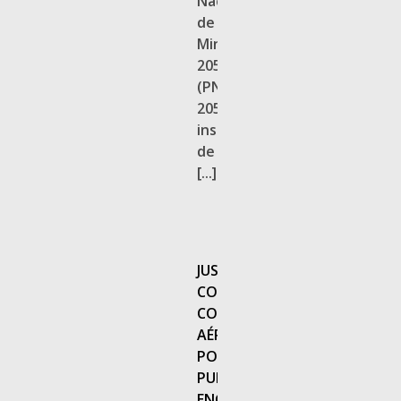
Nacional
de
Mineração
2050
(PNM
2050),
instrumento
de
[...]
JUSTIÇA
CONDENA
COMPANHIA
AÉREA
POR
PUBLICIDADE
ENGANOSA