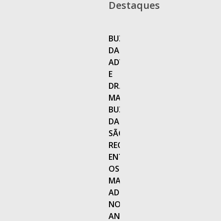
Destaques
BUZAGLO
DANTAS
ADVOGADOS
E
DR.
MARCELO
BUZAGLO
DANTAS
SÃO
RECONHECIDOS
ENTRE
OS
MAIS
ADMIRADOS
NO
ANÁLISE