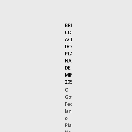
BREVES
CONSIDERAÇÕES
ACERCA
DO
PLANO
NACIONAL
DE
MINERAÇÃO
2050
O
Governo
Federal
lançou
o
Plano