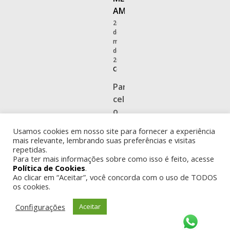
AMBIENTE
26
de
maio
de
2026
|
0
Comments
Para
celebrar
o
Dia
Usamos cookies em nosso site para fornecer a experiência
Mundial
mais relevante, lembrando suas preferências e visitas
do
repetidas.
Para ter mais informações sobre como isso é feito, acesse
Meio
Política de Cookies
.
Ambiente,
Ao clicar em “Aceitar”, você concorda com o uso de TODOS
a
os cookies.
Comissão
Configurações
Aceitar
de
Direito