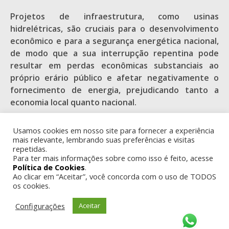
Projetos de infraestrutura, como usinas
hidrelétricas, são cruciais para o desenvolvimento
econômico e para a segurança energética nacional,
de modo que a sua interrupção repentina pode
resultar em perdas econômicas substanciais ao
próprio erário público e afetar negativamente o
fornecimento de energia, prejudicando tanto a
economia local quanto nacional.
Não se olvida que empresas envolvidas em projetos
Usamos cookies em nosso site para fornecer a experiência
de grande impacto ambiental têm a
mais relevante, lembrando suas preferências e visitas
responsabilidade de adotar práticas sustentáveis
repetidas.
Para ter mais informações sobre como isso é feito, acesse
principalmente no que diz respeito aos costumes
Política de Cookies
.
das comunidades tradicionais. No entanto, é crucial
Ao clicar em “Aceitar”, você concorda com o uso de TODOS
que sejam reconhecidos os esforços das empresas
os cookies.
em cumprir com as exigências legais e promover o
Configurações
Aceitar
desenvolvimento sustentável. Medidas punitivas
devem ser balanceadas com incentivos para a