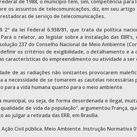
ederal de 1988, o município tem, sim, competência para leg
bre os assuntos de telecomunicações, diz, em seu artigo 7
prestadoras de serviço de telecomunicações.
, § 2º da lei Federal 6.938/81, que trata da política n
ra o relator, ao legislar sobre a instalação das EBR’s,
olução 237 do Conselho Nacional de Meio Ambiente (Con
 definir os critérios de exigibilidade, o detalhamento 
tras características do empreendimento ou atividade a ser
lidade de as radiações não ionizantes provocarem malefíc
a a necessidade de se tomarem as cautelas necessárias p
nto para a vida humana quanto para o meio ambiente.
a municipal, ou seja, de forma desordenada e ilegal, mui
dia qualidade de vida da população”, argumentou França, q
 ao julgar a retirada das ERB, em Brasília.
 Ação Civil pública. Meio Ambiente. Instrução Normativa 0