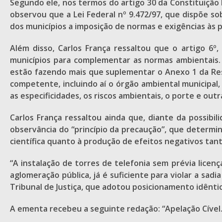
Segundo ele, nos termos do artigo 30 da Constituição F
observou que a Lei Federal nº 9.472/97, que dispõe so
dos municípios a imposição de normas e exigências às 
Além disso, Carlos França ressaltou que o artigo 6º
municípios para complementar as normas ambientais. Pa
estão fazendo mais que suplementar o Anexo 1 da Res
competente, incluindo aí o órgão ambiental municipal,
as especificidades, os riscos ambientais, o porte e ou
Carlos França ressaltou ainda que, diante da possibi
observância do “princípio da precaução”, que determin
científica quanto à produção de efeitos negativos ta
“A instalação de torres de telefonia sem prévia licenç
aglomeração pública, já é suficiente para violar a sa
Tribunal de Justiça, que adotou posicionamento idêntico
A ementa recebeu a seguinte redação: “Apelação Cível.