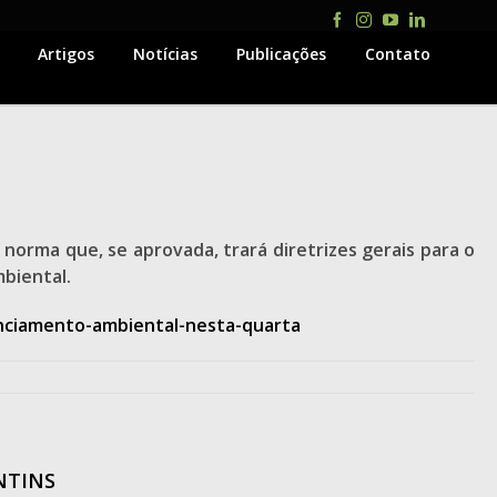
Facebook
Instagram
YouTube
LinkedIn
Artigos
Notícias
Publicações
Contato
norma que, se aprovada, trará diretrizes gerais para o
biental.
cenciamento-ambiental-nesta-quarta
NTINS