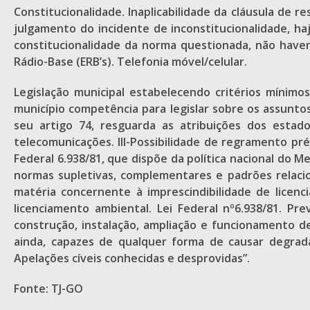
Constitucionalidade. Inaplicabilidade da cláusula de 
julgamento do incidente de inconstitucionalidade, ha
constitucionalidade da norma questionada, não havendo
Rádio-Base (ERB’s). Telefonia móvel/celular.
Legislação municipal estabelecendo critérios mínimo
município competência para legislar sobre os assuntos
seu artigo 74, resguarda as atribuições dos estad
telecomunicações. III-Possibilidade de regramento pré
Federal 6.938/81, que dispõe da política nacional do 
normas supletivas, complementares e padrões relacio
matéria concernente à imprescindibilidade de licen
licenciamento ambiental. Lei Federal nº6.938/81. Pr
construção, instalação, ampliação e funcionamento de
ainda, capazes de qualquer forma de causar degrada
Apelações cíveis conhecidas e desprovidas”.
Fonte: TJ-GO