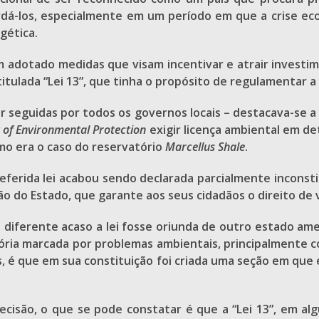
rdá-los, especialmente em um período em que a crise ec
gética.
adotado medidas que visam incentivar e atrair investimen
itulada “Lei 13”, que tinha o propósito de regulamentar a 
r seguidas por todos os governos locais – destacava-se a 
of Environmental Protection
exigir licença ambiental em de
mo era o caso do reservatório
Marcellus Shale
.
ferida lei acabou sendo declarada parcialmente inconsti
uição do Estado, que garante aos seus cidadãos o direito 
a diferente acaso a lei fosse oriunda de outro estado am
stória marcada por problemas ambientais, principalmente
ás, é que em sua constituição foi criada uma seção em que
cisão, o que se pode constatar é que a “Lei 13”, em al