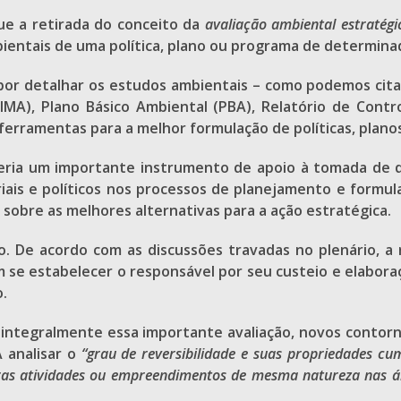
ue a retirada do conceito da
avaliação ambiental estratégi
bientais de uma política, plano ou programa de determin
por detalhar os estudos ambientais – como podemos cita
RIMA), Plano Básico Ambiental (PBA), Relatório de Contr
 ferramentas para a melhor formulação de políticas, plano
eria um importante instrumento de apoio à tomada de de
iais e políticos nos processos de planejamento e formul
obre as melhores alternativas para a ação estratégica.
o. De acordo com as discussões travadas no plenário, a r
se estabelecer o responsável por seu custeio e elaboraç
.
 integralmente essa importante avaliação, novos contor
 analisar o
“grau de reversibilidade e suas propriedades cum
tras atividades ou empreendimentos de mesma natureza nas áre