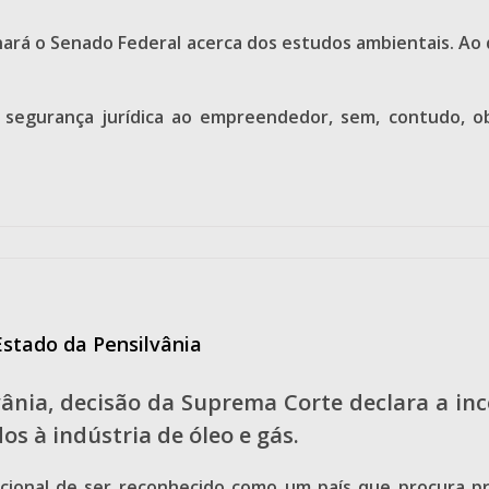
nará o Senado Federal acerca dos estudos ambientais. Ao q
s segurança jurídica ao empreendedor, sem, contudo, o
Estado da Pensilvânia
vânia, decisão da Suprema Corte declara a inco
os à indústria de óleo e gás.
ional de ser reconhecido como um país que procura pr