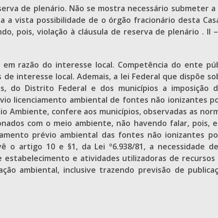
reserva de plenário. Não se mostra necessário submeter a 
ja a vista possibilidade de o órgão fracionário desta C
, pois, violação à cláusula de reserva de plenário . II
s em razão do interesse local. Competência do ente pú
 de interesse local. Ademais, a lei Federal que dispõe so
os, do Distrito Federal e dos municípios a imposição 
vio licenciamento ambiental de fontes não ionizantes por
Meio Ambiente, confere aos municípios, observadas as nor
nados com o meio ambiente, não havendo falar, pois, em
ciamento prévio ambiental das fontes não ionizantes po
evê o artigo 10 e §1, da Lei º6.938/81, a necessidade 
 estabelecimento e atividades utilizadoras de recursos
ção ambiental, inclusive trazendo previsão de publicaç