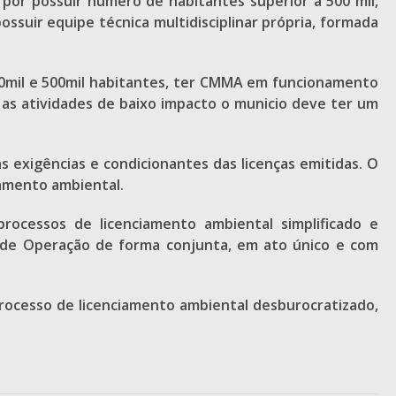
por possuir número de habitantes superior a 500 mil,
suir equipe técnica multidisciplinar própria, formada
e 60mil e 500mil habitantes, ter CMMA em funcionamento
a as atividades de baixo impacto o municio deve ter um
 exigências e condicionantes das licenças emitidas. O
iamento ambiental.
ocessos de licenciamento ambiental simplificado e
e de Operação de forma conjunta, em ato único e com
processo de licenciamento ambiental desburocratizado,