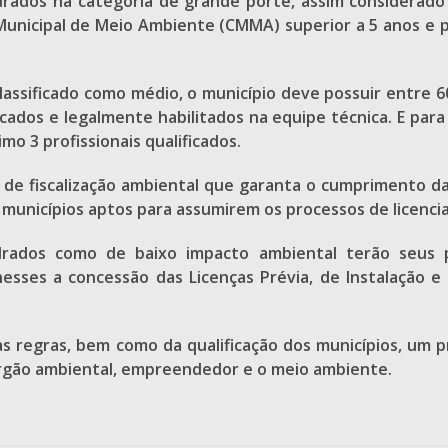
drados na categoria de grande porte, assim considerado 
unicipal de Meio Ambiente (CMMA) superior a 5 anos e pos
 classificado como médio, o município deve possuir entr
ficados e legalmente habilitados na equipe técnica. E par
 3 profissionais qualificados.
 de fiscalização ambiental que garanta o cumprimento das
municípios aptos para assumirem os processos de licenc
ados como de baixo impacto ambiental terão seus pr
nesses a concessão das Licenças Prévia, de Instalação 
as regras, bem como da qualificação dos municípios, um 
 órgão ambiental, empreendedor e o meio ambiente.