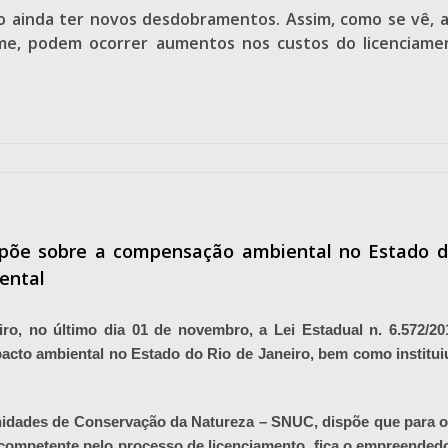
o ainda ter novos desdobramentos. Assim, como se vê, a 
me, podem ocorrer aumentos nos custos do licenciamen
spõe sobre a compensação ambiental no Estado do
ental
eiro, no último dia 01 de novembro, a Lei Estadual n. 6.572/
pacto ambiental no Estado do Rio de Janeiro, bem como institu
 Unidades de Conservação da Natureza – SNUC, dispõe que para 
 competente pelo processo de licenciamento, fica o empreended