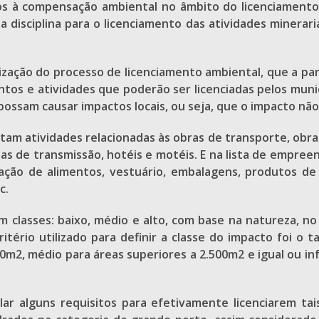
vos à compensação ambiental no âmbito do licenciament
 a disciplina para o licenciamento das atividades minera
ização do processo de licenciamento ambiental, que a pa
os e atividades que poderão ser licenciadas pelos municí
possam causar impactos locais, ou seja, que o impacto não 
am atividades relacionadas às obras de transporte, obras
nhas de transmissão, hotéis e motéis. E na lista de empre
icação de alimentos, vestuário, embalagens, produtos de 
c.
 classes: baixo, médio e alto, com base na natureza, no
critério utilizado para definir a classe do impacto foi 
00m2, médio para áreas superiores a 2.500m2 e igual ou i
r alguns requisitos para efetivamente licenciarem tais