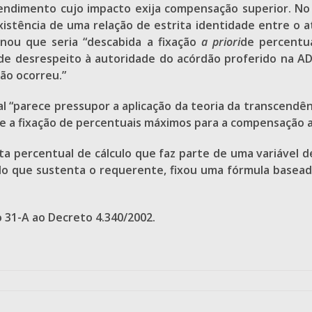
ndimento cujo impacto exija compensação superior. No e
xistência de uma relação de estrita identidade entre o 
nou que seria “descabida a fixação
a priori
de percentu
de desrespeito à autoridade do acórdão proferido na A
ão ocorreu.”
al “parece pressupor a aplicação da teoria da transcendê
que a fixação de percentuais máximos para a compensação a
sta percentual de cálculo que faz parte de uma variável 
 do que sustenta o requerente, fixou uma fórmula basea
o 31-A ao Decreto 4.340/2002.