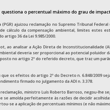
 questiona o percentual máximo do grau de impac
ca (PGR) ajuizou reclamação no Supremo Tribunal Federal
e cálculo da compensação ambiental, limites estes est
o artigo 36 da Lei 9.985/2000.
, ao analisar a Ação Direta de Inconstitucionalidade (AD
mbiental deveria ser proporcional ao potencial poluidor
sposto no artigo 2º do referido decreto, que traz um par
ue os efeitos do artigo 2º do Decreto n. 6.848/2009 seja
ndimento firmado no julgamento da ADI n. 3.378.
a reclamação, ministro Luís Roberto Barroso, negou-lhe 
 se amolda perfeitamente às razões de decidir acolhidas
rtou-se a aplicação de percentuais mínimos (e não máximo