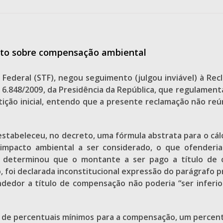
eto sobre compensação ambiental
Federal (STF), negou seguimento (julgou inviável) à Rec
o 6.848/2009, da Presidência da República, que regulamen
ição inicial, entendo que a presente reclamação não reún
estabeleceu, no decreto, uma fórmula abstrata para o cá
impacto ambiental a ser considerado, o que ofenderi
rte determinou que o montante a ser pago a título de
foi declarada inconstitucional expressão do parágrafo pr
dor a título de compensação não poderia “ser inferior
ão de percentuais mínimos para a compensação, um perce