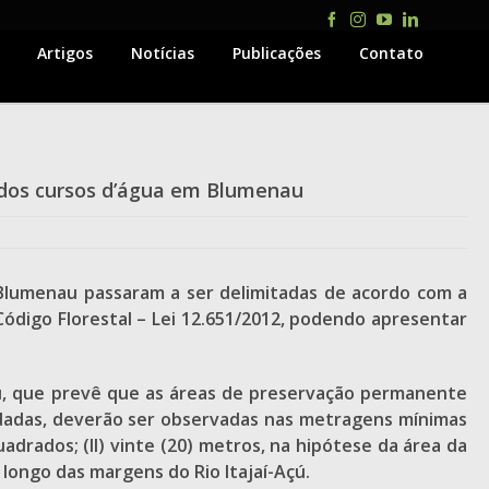
Facebook
Instagram
YouTube
LinkedIn
Artigos
Notícias
Publicações
Contato
s dos cursos d’água em Blumenau
 Blumenau passaram a ser delimitadas de acordo com a
ódigo Florestal – Lei 12.651/2012, podendo apresentar
au, que prevê que as áreas de preservação permanente
idadas, deverão ser observadas nas metragens mínimas
uadrados; (II) vinte (20) metros, na hipótese da área da
o longo das margens do Rio Itajaí-Açú.