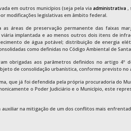
ivada em outros municípios (seja pela via
administrativa
, 
r modificações legislativas em âmbito federal.
a as áreas de preservação permanente das faixas marg
a viária implantada e ao menos outros dois itens de inf
tecimento de água potável; distribuição de energia elét
onsolidadas como definidas no Código Ambiental de Santa 
ram obrigadas aos parâmetros definidos no artigo 4º do
jeto de consolidação urbanística, conforme previsto no a
, que já foi defendida pela própria procuradoria do Muni
monicamente o Poder Judiciário e o Município, este repr
 auxiliar na mitigação de um dos conflitos mais enfrenta