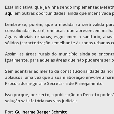
Essa iniciativa, que já vinha sendo implementada/efet
aqui
em outras oportunidades, ainda que incentivada po
Lembre-se, porém, que a medida só será valida par
consolidadas, isto é, em locais que apresentem malh
águas pluviais urbanas; esgotamento sanitário; abas
sólidos (caracterização semelhante às zonas urbanas c
Assim, as áreas rurais do município ainda se encont
igualmente, para aquelas áreas que não puderem ser ob
Sem adentrar ao mérito da constitucionalidade da norma
aplausos, uma vez que a sua elaboração envolveu har
Procuradoria-geral e Secretaria de Planejamento.
Isso porque, por certo, a publicação do Decreto poderá
solução satisfatória nas vias judiciais.
Por:
Guilherme Berger Schmitt