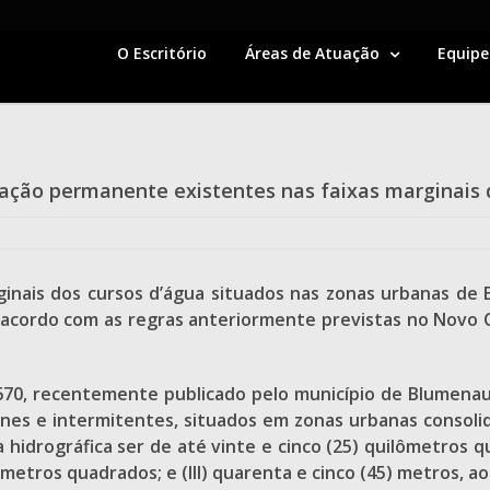
O Escritório
Áreas de Atuação
Equipe
ervação permanente existentes nas faixas marginai
rginais dos cursos d’água situados nas zonas urbanas de
 acordo com as regras anteriormente previstas no Novo C
10.670, recentemente publicado pelo município de Blumen
enes e intermitentes, situados em zonas urbanas consol
a hidrográfica ser de até vinte e cinco (25) quilômetros q
ômetros quadrados; e (III) quarenta e cinco (45) metros, a