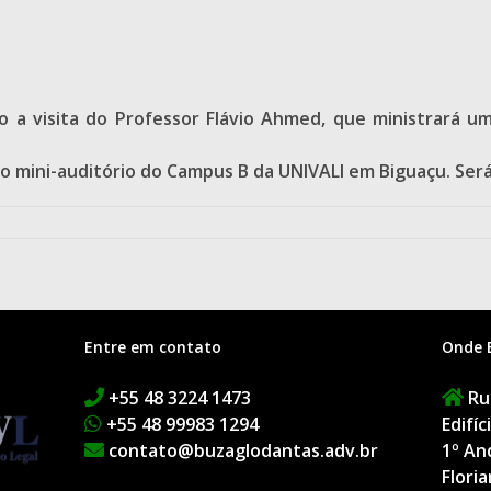
ndo a visita do Professor Flávio Ahmed, que ministrará
no mini-auditório do Campus B da UNIVALI em Biguaçu. Será
Entre em contato
Onde 
+55 48 3224 1473
Rua
+55 48 99983 1294
Edifí
contato@buzaglodantas.adv.br
1º An
Floria