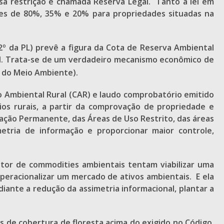
Essa restrição é chamada Reserva Legal. Tanto a lei em
ições de 80%, 35% e 20% para propriedades situadas na
 2º da PL) prevê a figura da Cota de Reserva Ambiental
al. Trata-se de um verdadeiro mecanismo econômico de
nal do Meio Ambiente).
ro Ambiental Rural (CAR) e laudo comprobatório emitido
ios rurais, a partir da comprovação de propriedade e
vação Permanente, das Áreas de Uso Restrito, das áreas
metria de informação e proporcionar maior controle,
tor de commodities ambientais tentam viabilizar uma
peracionalizar um mercado de ativos ambientais. E ela
ante a redução da assimetria informacional, plantar a
 de cobertura de floresta acima do exigido no Código.