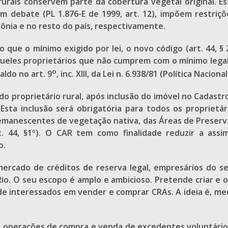
 rurais conservem parte da cobertura vegetal original. 
ei em debate (PL 1.876-E de 1999, art. 12), impõem restr
ônia e no resto do país, respectivamente.
 que o mínimo exigido por lei, o novo código (art. 44, §
aqueles proprietários que não cumprem com o mínimo leg
o
aldo no art. 9
, inc. XIII, da Lei n. 6.938/81 (Política Nacio
o proprietário rural, após inclusão do imóvel no Cadast
sta inclusão será obrigatória para todos os proprietár
 remanescentes de vegetação nativa, das Áreas de Preser
rt. 44, §1º). O CAR tem como finalidade reduzir a assi
o.
rcado de créditos de reserva legal, empresários do se
io. O seu escopo é amplo e ambicioso. Pretende criar e o
 interessados em vender e comprar CRAs. A ideia é, medi
s operações de compra e venda de excedentes voluntários