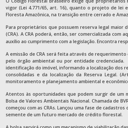
O Código Florestal Brasileiro exige que proprietários
vigor (Lei 4.771/65, art. 16), quanto o projeto de l
Floresta Amazônica, na transição entre cerrado e Amaz
Para proprietários que possuem reserva legal maior do
(CRA). A CRA poderá, então, ser comercializada com 
auxílio ao cumprimento com a legislação. Encontra resp
A emissão de CRA será feita através de requerimento d
pelo órgão ambiental ou por entidade credenciada. E
identificação do imóvel, informando a localização dos
consolidadas e da localização da Reserva Legal. (A
monitoramento e planejamento ambiental e econômic
Atentos às oportunidades que podem surgir de um me
Bolsa de Valores Ambientais Nacional. Chamada de BVR
começou com as CRAs. Lançou uma fase de cadastros de
semente de um futuro mercado de crédito florestal.
A bolsa servirá como um mecanismo de viabilização da