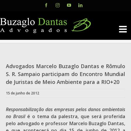
Skip
Facebook
Instagram
YouTube
LinkedIn
to
content
Advogados Marcelo Buzaglo Dantas e Rômulo
S. R. Sampaio participam do Encontro Mundial
de Juristas de Meio Ambiente para a RIO+20
15 de junho de 2012
Responsabilização das empresas pelos danos ambientais
no Brasil
é o tema da palestra, que será proferida
pelo advogado e professor Marcelo Buzaglo Dantas,
e que acontecerá no dia 15 de junho de 2012 a