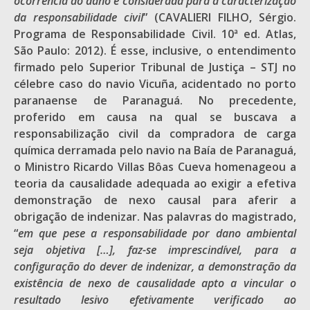
ocorrência do dano é considerada para a caracterização
da responsabilidade civil
” (CAVALIERI FILHO, Sérgio.
Programa de Responsabilidade Civil. 10ª ed. Atlas,
São Paulo: 2012). É esse, inclusive, o entendimento
firmado pelo Superior Tribunal de Justiça – STJ no
célebre caso do navio Vicuña, acidentado no porto
paranaense de Paranaguá. No precedente,
proferido em causa na qual se buscava a
responsabilização civil da compradora de carga
química derramada pelo navio na Baía de Paranaguá,
o Ministro Ricardo Villas Bôas Cueva homenageou a
teoria da causalidade adequada ao exigir a efetiva
demonstração de nexo causal para aferir a
obrigação de indenizar. Nas palavras do magistrado,
“
em que pese a responsabilidade por dano ambiental
seja objetiva […], faz-se imprescindível, para a
configuração do dever de indenizar, a demonstração da
existência de nexo de causalidade apto a vincular o
resultado lesivo efetivamente verificado ao