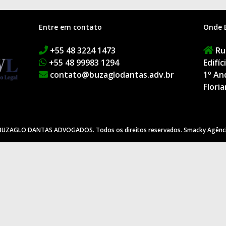
Entre em contato
Onde 
+55 48 3224 1473
Rua
+55 48 99983 1294
Edifí
contato@buzaglodantas.adv.br
1º An
Floria
BUZAGLO DANTAS ADVOGADOS. Todos os direitos reservados.
Smacky Agênci