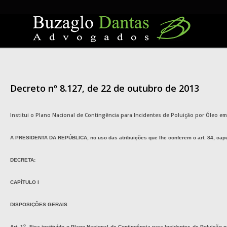
Skip
to
content
Decreto nº 8.127, de 22 de outubro de 2013
Institui o Plano Nacional de Contingência para Incidentes de Poluição por Óleo em
A PRESIDENTA DA REPÚBLICA
, no uso das atribuições que lhe conferem o art. 84,
cap
DECRETA:
CAPÍTULO I
DISPOSIÇÕES GERAIS
o
Art. 1
Fica instituído o Plano Nacional de Contingência para Incidentes de Poluição p