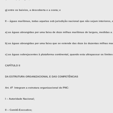
g) entre os baixios, a descoberta e a costa; e
II – águas marítimas, todas aquelas sob jurisdição nacional que não sejam interiores, 
a) as águas abrangidas por uma faixa de doze milhas marítimas de largura, medidas a pa
b) as águas abrangidas por uma faixa que se estende das doze às duzentas milhas marí
c) as águas sobrejacentes à plataforma continental, quando esta ultrapassar os limite
CAPÍTULO II
DA ESTRUTURA ORGANIZACIONAL E DAS COMPETÊNCIAS
o
Art. 4
Integram a estrutura organizacional do PNC:
I – Autoridade Nacional;
II – Comitê-Executivo;