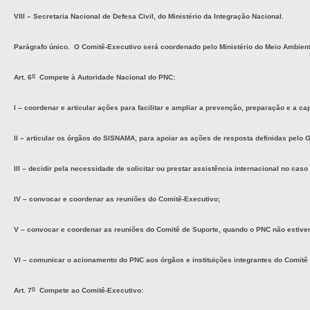
VIII – Secretaria Nacional de Defesa Civil, do Ministério da Integração Nacional.
Parágrafo único. O Comitê-Executivo será coordenado pelo Ministério do Meio Ambient
o
Art. 6
Compete à Autoridade Nacional do PNC:
I – coordenar e articular ações para facilitar e ampliar a prevenção, preparação e a c
II – articular os órgãos do SISNAMA, para apoiar as ações de resposta definidas pel
III – decidir pela necessidade de solicitar ou prestar assistência internacional no c
IV – convocar e coordenar as reuniões do Comitê-Executivo;
V – convocar e coordenar as reuniões do Comitê de Suporte, quando o PNC não estiver
VI – comunicar o acionamento do PNC aos órgãos e instituições integrantes do Comitê 
o
Art. 7
Compete ao Comitê-Executivo: