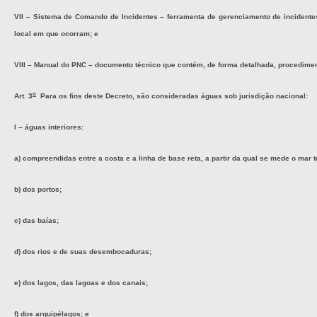
VII – Sistema de Comando de Incidentes – ferramenta de gerenciamento de incidentes
local em que ocorram; e
VIII – Manual do PNC – documento técnico que contém, de forma detalhada, procedimen
o
Art. 3
Para os fins deste Decreto, são consideradas águas sob jurisdição nacional:
I – águas interiores:
a) compreendidas entre a costa e a linha de base reta, a partir da qual se mede o mar ter
b) dos portos;
c) das baías;
d) dos rios e de suas desembocaduras;
e) dos lagos, das lagoas e dos canais;
f) dos arquipélagos; e