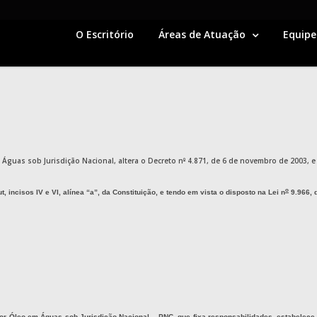
O Escritório
Áreas de Atuação
Equipe
 Águas sob Jurisdição Nacional, altera o Decreto n
º
4.871, de 6 de novembro de 2003, e
o
ut
, incisos IV e VI, alínea “a”, da Constituição, e tendo em vista o disposto na Lei n
9.966, d
or Óleo em Águas sob Jurisdição Nacional – PNC, que fixa responsabilidades, estabelece e