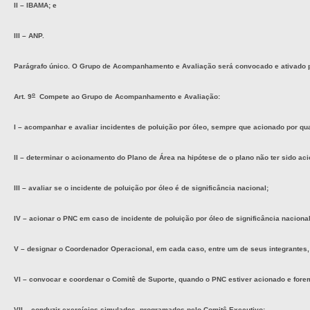
II – IBAMA; e
III – ANP.
Parágrafo único. O Grupo de Acompanhamento e Avaliação será convocado e ativado po
o
Art. 9
Compete ao Grupo de Acompanhamento e Avaliação:
I – acompanhar e avaliar incidentes de poluição por óleo, sempre que acionado por q
II – determinar o acionamento do Plano de Área na hipótese de o plano não ter sido aci
III –
avaliar se o incidente de poluição por óleo é de significância nacional;
IV – acionar o PNC em caso de incidente de poluição por óleo de significância naciona
V – designar o Coordenador Operacional, em cada caso, entre um de seus integrantes, 
VI – convocar e coordenar o Comitê de Suporte, quando o PNC estiver acionado e fore
VII – conduzir exercícios simulados, programados pelo Comitê-Executivo;