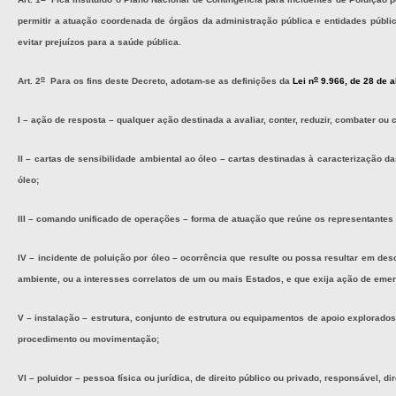
permitir a atuação coordenada de órgãos da administração pública e entidades públi
evitar prejuízos para a saúde pública.
o
o
Art. 2
Para os fins deste Decreto, adotam-se as definições da
Lei n
9.966, de 28 de a
I – ação de resposta – qualquer ação destinada a avaliar, conter, reduzir, combater ou 
II – cartas de sensibilidade ambiental ao óleo – cartas destinadas à caracterização 
óleo;
III – comando unificado de operações – forma de atuação que reúne os representante
IV – incidente de poluição por óleo – ocorrência que resulte ou possa resultar em d
ambiente, ou a interesses correlatos de um ou mais Estados, e que exija ação de emer
V – instalação – estrutura, conjunto de estrutura ou equipamentos de apoio explorados
procedimento ou movimentação;
VI – poluidor – pessoa física ou jurídica, de direito público ou privado, responsável, di