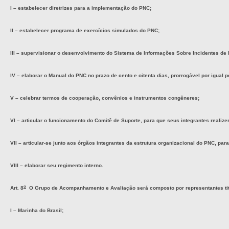
I – estabelecer diretrizes para a implementação do PNC;
II – estabelecer programa de exercícios simulados do PNC;
III – supervisionar o desenvolvimento do Sistema de Informações Sobre Incidentes de
IV – elaborar o Manual do PNC no prazo de cento e oitenta dias, prorrogável por igual 
V – celebrar termos de cooperação, convênios e instrumentos congêneres;
VI – articular o funcionamento do Comitê de Suporte, para que seus integrantes realiz
VII – articular-se junto aos órgãos integrantes da estrutura organizacional do PNC, par
VIII – elaborar seu regimento interno.
o
Art. 8
O Grupo de Acompanhamento e Avaliação será composto por representantes titu
I – Marinha do Brasil;