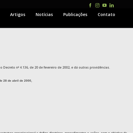
Facebook
Instagram
YouTube
LinkedIn
Artigos
Notícias
Publicações
Contato
 o Decreto n
º
4.136, de 20 de fevereiro de 2002, e dá outras providências.
e 28 de abril de 2000,
strutura organizacional e define diretrizes, procedimentos e ações, com o objetivo de