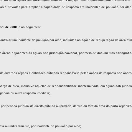
cas e privadas para ampliar a capacidade de resposta em incidentes de poluição por óleo
bril de 2000
, e as seguintes:
controlar um incidente de poluição por óleo, incluídas as ações de recuperação da área atin
das áreas adjacentes às águas sob jurisdição nacional, por meio de documentos cartográf
s de diversos órgãos e entidades públicos responsáveis pelas ações de resposta sob coor
escarga de óleo, inclusive aquelas de responsabilidade indeterminada, em águas sob juri
gência ou outra resposta imediata;
 por pessoa jurídica de direito público ou privado, dentro ou fora da área do porto organi
reta ou indiretamente, por incidente de poluição por óleo;