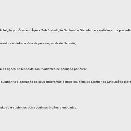
 Poluição por Óleo em Águas Sob Jurisdição Nacional – Sisnóleo, e estabelecer os proced
período, contado da data de publicação deste Decreto;
em as ações de resposta aos incidentes de poluição por óleo;
a auxiliar na elaboração de seus programas e projetos, a fim de atender as atribuições iner
lares e suplentes dos seguintes órgãos e entidades: