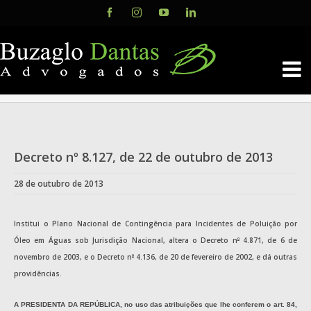
Skip
Facebook
Instagram
YouTube
LinkedIn
to
content
Decreto nº 8.127, de 22 de outubro de 2013
28 de outubro de 2013
Institui o Plano Nacional de Contingência para Incidentes de Poluição por
Óleo em Águas sob Jurisdição Nacional, altera o Decreto n
º
4.871, de 6 de
novembro de 2003, e o Decreto n
º
4.136, de 20 de fevereiro de 2002, e dá outras
providências.
A PRESIDENTA DA REPÚBLICA
, no uso das atribuições que lhe conferem o art. 84,