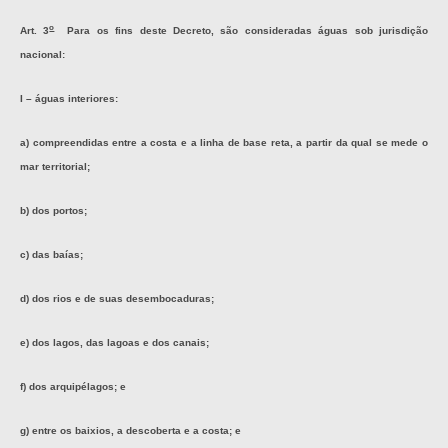
o
Art. 3
Para os fins deste Decreto, são consideradas águas sob jurisdição
nacional:
I – águas interiores:
a) compreendidas entre a costa e a linha de base reta, a partir da qual se mede o
mar territorial;
b) dos portos;
c) das baías;
d) dos rios e de suas desembocaduras;
e) dos lagos, das lagoas e dos canais;
f) dos arquipélagos; e
g) entre os baixios, a descoberta e a costa; e