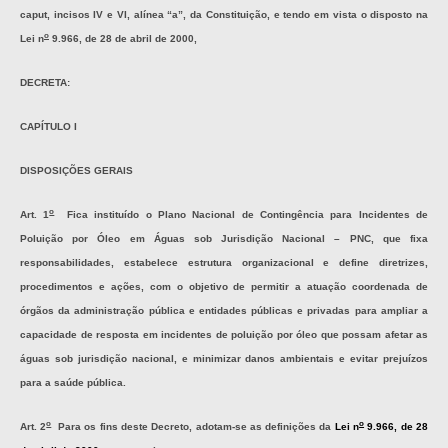
caput
, incisos IV e VI, alínea “a”, da Constituição, e tendo em vista o disposto na
o
Lei n
9.966, de 28 de abril de 2000,
DECRETA:
CAPÍTULO I
DISPOSIÇÕES GERAIS
o
Art. 1
Fica instituído o Plano Nacional de Contingência para Incidentes de
Poluição por Óleo em Águas sob Jurisdição Nacional – PNC, que fixa
responsabilidades, estabelece estrutura organizacional e define diretrizes,
procedimentos e ações, com o objetivo de permitir a atuação coordenada de
órgãos da administração pública e entidades públicas e privadas para ampliar a
capacidade de resposta em incidentes de poluição por óleo que possam afetar as
águas sob jurisdição nacional, e minimizar danos ambientais e evitar prejuízos
para a saúde pública.
o
o
Art. 2
Para os fins deste Decreto, adotam-se as definições da
Lei n
9.966, de 28