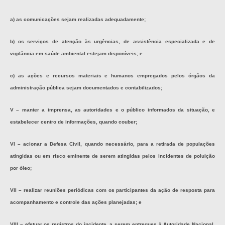
a) as comunicações sejam realizadas adequadamente;
b) os serviços de atenção às urgências, de assistência especializada e de
vigilância em saúde ambiental estejam disponíveis; e
c) as ações e recursos materiais e humanos empregados pelos órgãos da
administração pública sejam documentados e contabilizados;
V – manter a imprensa, as autoridades e o público informados da situação, e
estabelecer centro de informações, quando couber;
VI – acionar a Defesa Civil, quando necessário, para a retirada de populações
atingidas ou em risco eminente de serem atingidas pelos incidentes de poluição
por óleo;
VII – realizar reuniões periódicas com os participantes da ação de resposta para
acompanhamento e controle das ações planejadas; e
VIII – efetuar os registros do incidente, a serem entregues à Autoridade Nacional,