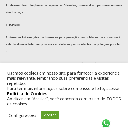
2. desenvolver, implantar e operar o Sisnóleo, mantendo-o permanentemente
atualizado; e
b) ICMBio:
1. fornecer informações de interesse para proteção das unidades de conservação
e da biodiversidade que possam ser afetadas por incidentes de poluição por óleo;
e
2. orientar e apoiar as suas unidades na estruturação de ações relacionadas à
prevenção e à resposta a incidentes de poluição por óleo; e
Usamos cookies em nosso site para fornecer a experiência
mais relevante, lembrando suas preferências e visitas
repetidas.
c) ANA – fornecer informações de interesse para proteção de recursos hídricos
Para ter mais informações sobre como isso é feito, acesse
que possam ser afetados por incidentes de poluição por óleo;
Política de Cookies
.
Ao clicar em “Aceitar”, você concorda com o uso de TODOS
XIV – Ministério da Integração Nacional:
os cookies.
Configurações
Aceitar
a) Secretaria Nacional de Defesa Civil:
1. mobilizar o Sistema Nacional de Defesa Civil – SINDEC para atuar em apoio às