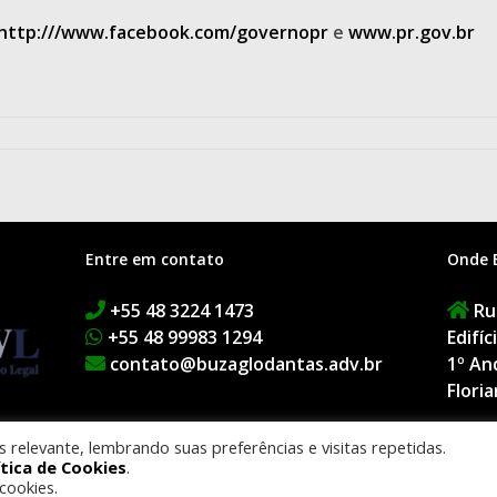
http:///www.facebook.com/governopr
e
www.pr.gov.br
Entre em contato
Onde 
+55 48 3224 1473
Rua
+55 48 99983 1294
Edifí
contato@buzaglodantas.adv.br
1º An
Floria
relevante, lembrando suas preferências e visitas repetidas.
ítica de Cookies
.
BUZAGLO DANTAS ADVOGADOS. Todos os direitos reservados.
Smacky Agênci
cookies.