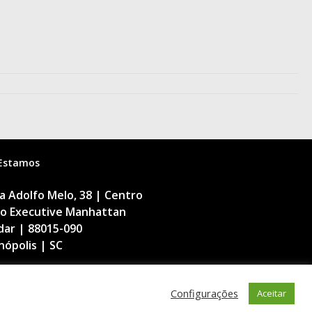
Estamos
 Adolfo Melo, 38 | Centro
cio Executive Manhattan
dar | 88015-090
nópolis | SC
Configurações
Aceitar
a Digital