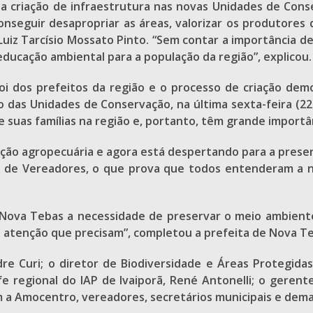
, a criação de infraestrutura nas novas Unidades de Cons
conseguir desapropriar as áreas, valorizar os produtores
 Luiz Tarcísio Mossato Pinto. “Sem contar a importância 
 educação ambiental para a população da região”, explicou.
o foi dos prefeitos da região e o processo de criação d
o das Unidades de Conservação, na última sexta-feira (22
suas famílias na região e, portanto, têm grande importân
ção agropecuária e agora está despertando para a preser
 de Vereadores, o que prova que todos entenderam a ne
e Nova Tebas a necessidade de preservar o meio ambiente
 atenção que precisam”, completou a prefeita de Nova Teb
e Curi; o diretor de Biodiversidade e Áreas Protegida
e regional do IAP de Ivaiporã, René Antonelli; o gerent
 a Amocentro, vereadores, secretários municipais e dema