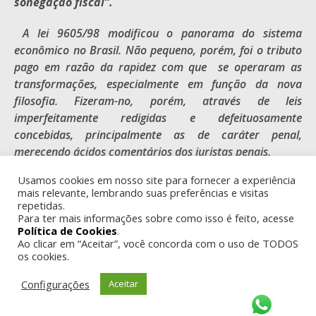
sonegação fiscal”.
A lei 9605/98 modificou o panorama do sistema
econômico no Brasil. Não pequeno, porém, foi o tributo
pago em razão da rapidez com que se operaram as
transformações, especialmente em função da nova
filosofia. Fizeram-no, porém, através de leis
imperfeitamente redigidas e defeituosamente
concebidas, principalmente as de caráter penal,
merecendo ácidos comentários dos juristas penais.
Usamos cookies em nosso site para fornecer a experiência
O ilustre penalista Heleno Cláudio Fragoso afirmou
mais relevante, lembrando suas preferências e visitas
quase a mesma coisa, dizendo
“A precaríssima
repetidas.
legislação penal dos últimos tempos proporciona,
Para ter mais informações sobre como isso é feito, acesse
Política de Cookies
.
igualmente, material para análise crítica em outros
Ao clicar em “Aceitar”, você concorda com o uso de TODOS
setores, notadamente, em relação ao Direito Penal
os cookies.
tributário e econômico. Verifica-se que o governo
vem lançando mão de ameaça penal
Configurações
Aceitar
indistintamente, num conjunto de leis altamente