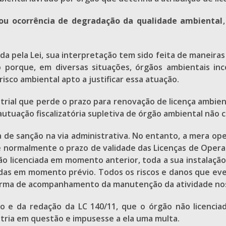
ou ocorrência de degradação da qualidade ambiental
zida pela Lei, sua interpretação tem sido feita de maneira
so porque, em diversas situações, órgãos ambientais i
risco ambiental apto a justificar essa atuação.
rial que perde o prazo para renovação de licença ambient
 autuação fiscalizatória supletiva de órgão ambiental nã
 de sanção na via administrativa. No entanto, a mera ope
 normalmente o prazo de validade das Licenças de Opera
ção licenciada em momento anterior, toda a sua instalaçã
das em momento prévio. Todos os riscos e danos que ev
orma de acompanhamento da manutenção da atividade nos
ito e da redação da LC 140/11, que o órgão não licenc
stria em questão e impusesse a ela uma multa.