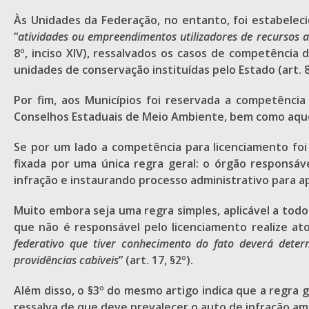
Às Unidades da Federação, no entanto, foi estabeleci
“
atividades ou empreendimentos utilizadores de recursos 
8º, inciso XIV), ressalvados os casos de competência 
unidades de conservação instituídas pelo Estado (art. 8
Por fim, aos Municípios foi reservada a competência 
Conselhos Estaduais de Meio Ambiente, bem como aquelas
Se por um lado a competência para licenciamento foi 
fixada por uma única regra geral: o órgão responsáv
infração e instaurando processo administrativo para apu
Muito embora seja uma regra simples, aplicável a todo
que não é responsável pelo licenciamento realize ato 
federativo que tiver conhecimento do fato deverá deter
providências cabíveis
” (art. 17, §2º).
Além disso, o §3º do mesmo artigo indica que a regra 
ressalva de que deve prevalecer o auto de infração am