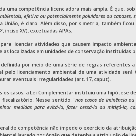
da uma competência licenciadora mais ampla. É que, sob
ambientais, efetiva ou potencialmente poluidores ou capazes,
da União, é claro. Além disso, por simetria, também fico
º, inciso XV), excetuadas APAs.
para licenciar atividades que causem impacto ambiental
 localizadas em unidades de conservação instituídas pelo
definida por meio de uma série de regras referentes a c
el pelo licenciamento ambiental de uma atividade será 
rar eventuais irregularidades (art. 17, caput).
s os casos, a Lei Complementar instituiu uma hipótese de 
fiscalizatório. Nesse sentido, “
nos casos de iminência ou
minar medidas para evitá-la, fazer cessá-la ou mitigá-la
geral de competência não impede o exercício da atribuiçã
biental lavrado por órgão que detenha a atribuição de lic