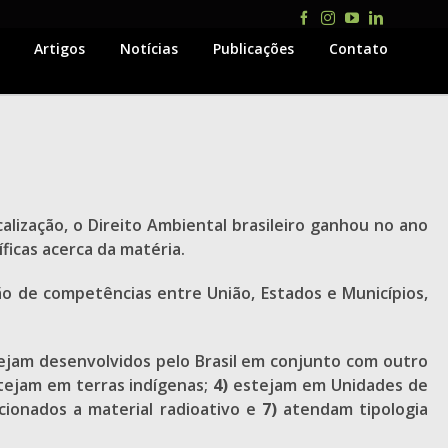
Facebook
Instagram
YouTube
LinkedIn
Artigos
Notícias
Publicações
Contato
alização, o Direito Ambiental brasileiro ganhou no ano
ficas acerca da matéria.
ão de competências entre União, Estados e Municípios,
jam desenvolvidos pelo Brasil em conjunto com outro
ejam em terras indígenas;
4)
estejam em Unidades de
cionados a material radioativo e
7)
atendam tipologia