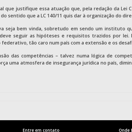
l que justifique essa atuação que, pela redação da Lei 
sentido que a LC 140/11 quis dar à organização do direit
tiva seja bem vinda, sobretudo em sendo um instituto q
 deve seguir as hipóteses e requisitos trazidos por lei
ederativo, tão caro num país com a extensão e os desafio
ensão das competências – talvez numa lógica de compe
ça uma atmosfera de insegurança jurídica no país, diminu
Entre em contato
Onde 