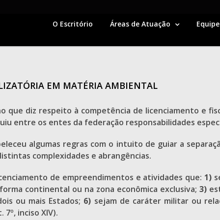
O Escritório
Áreas de Atuação
Equipe
LIZATÓRIA EM MATÉRIA AMBIENTAL
 que diz respeito à competência de licenciamento e fisc
buiu entre os entes da federação responsabilidades especí
eleceu algumas regras com o intuito de guiar a separaç
distintas complexidades e abrangências.
 licenciamento de empreendimentos e atividades que:
1)
se
taforma continental ou na zona econômica exclusiva;
3)
est
ois ou mais Estados;
6)
sejam de caráter militar ou rela
7º, inciso XIV).