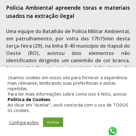
Polícia Ambiental apreende toras e materiais
usados na extração ilegal
Uma equipe do Batalhão de Polícia Militar Ambiental,
em patrulhamento, por volta das 17h15min desta
terça-feira (29), na linha B-40 município de Itapuã do
Oeste (RO), avistou dois elementos não
identificados dirigindo um caminhão de cor branca,
transportando em sua carroceria três toras de
madeira da essência florestal Tauari, medindo
Usamos cookies em nosso site para fornecer a experiência
aproximadamente 10,36m3.
mais relevante, lembrando suas preferências e visitas
repetidas.
Após perceberem que seriam abordados os
Para ter mais informações sobre como isso é feito, acesse
condutores do veículo abandonaram o local. Os
Política de Cookies
.
policiais fizeram busca nas proximidades seguindo
Ao clicar em “Aceitar”, você concorda com o uso de TODOS
os cookies.
rastro do veículo, e para surpresa encontraram no
interior de uma fazenda, vários carreadores com
Configurações
Aceitar
indícios de extração de madeira.
A equipe comandada pelo sargento PM Francisco,