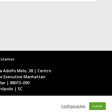
Estamos
 Adolfo Melo, 38 | Centro
cio Executive Manhattan
dar | 88015-090
nópolis | SC
Configurações
Aceitar
a Digital