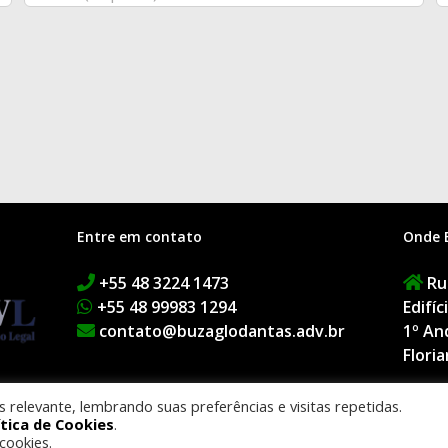
Entre em contato
Onde 
+55 48 3224 1473
Rua
+55 48 99983 1294
Edifí
contato@buzaglodantas.adv.br
1º An
Floria
relevante, lembrando suas preferências e visitas repetidas.
ítica de Cookies
.
BUZAGLO DANTAS ADVOGADOS. Todos os direitos reservados.
Smacky Agênci
cookies.