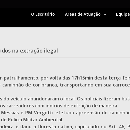
O Escritório
Áreas de Atuação
Equipe
ados na extração ilegal
m patrulhamento, por volta das 17h15min desta terça-feira
m caminhão de cor branca, transportando em sua carroceri
o veículo abandonaram o local. Os policiais fizeram busc
os carreadores com indícios de extração de madeira.
essias e PM Vergotti efetuou apreensão do caminhão Fi
e Polícia Militar Ambiental.
deira e dano a floresta nativa, capitulado no Art. 46, Pa