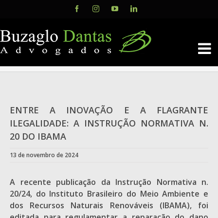
Skip
Facebook
Instagram
YouTube
LinkedIn
to
content
ENTRE A INOVAÇÃO E A FLAGRANTE
ILEGALIDADE: A INSTRUÇÃO NORMATIVA N.
20 DO IBAMA
13 de novembro de 2024
A recente publicação da Instrução Normativa n.
20/24, do Instituto Brasileiro do Meio Ambiente e
dos Recursos Naturais Renováveis (IBAMA), foi
editada para regulamentar a reparação do dano