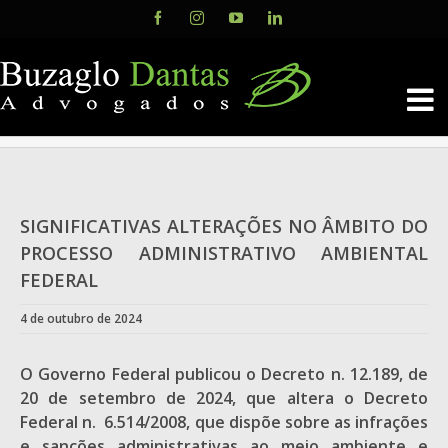
Skip
Facebook
Instagram
YouTube
LinkedIn
to
content
SIGNIFICATIVAS ALTERAÇÕES NO ÂMBITO DO
PROCESSO ADMINISTRATIVO AMBIENTAL
FEDERAL
4 de outubro de 2024
O Governo Federal publicou o Decreto n. 12.189, de
20 de setembro de 2024, que altera o Decreto
Federal n. 6.514/2008, que dispõe sobre as infrações
e sanções administrativas ao meio ambiente e