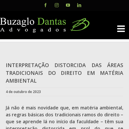
Skip
Facebook
Instagram
YouTube
LinkedIn
to
content
INTERPRETAÇÃO DISTORCIDA DAS ÁREAS
TRADICIONAIS DO DIREITO EM MATÉRIA
AMBIENTAL
4 de outubro de 2023
Já não é mais novidade que, em matéria ambiental,
as regras básicas dos tradicionais ramos do direito –
que se aprende lá no início da faculdade – têm sua
interpretação distorcida em prol do que se