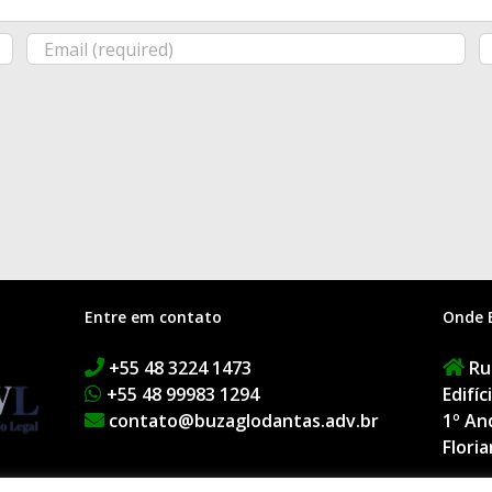
Entre em contato
Onde 
+55 48 3224 1473
Rua
+55 48 99983 1294
Edifí
contato@buzaglodantas.adv.br
1º An
Floria