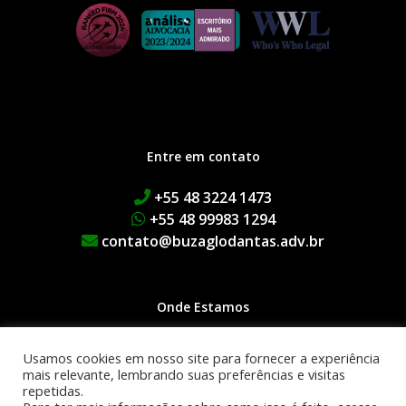
Entre em contato
+55 48 3224 1473
+55 48 99983 1294
contato@buzaglodantas.adv.br
Onde Estamos
Rua Adolfo Melo, 38 | Centro
Usamos cookies em nosso site para fornecer a experiência
Edifício Executive Manhattan
mais relevante, lembrando suas preferências e visitas
repetidas.
1º Andar | 88015-090