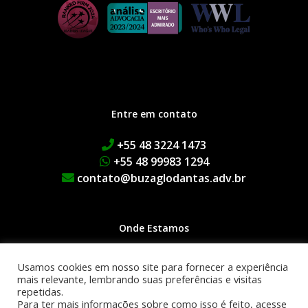
Entre em contato
+55 48 3224 1473
+55 48 99983 1294
contato@buzaglodantas.adv.br
Onde Estamos
Rua Adolfo Melo, 38 | Centro
Usamos cookies em nosso site para fornecer a experiência
Edifício Executive Manhattan
mais relevante, lembrando suas preferências e visitas
repetidas.
1º Andar | 88015-090
Para ter mais informações sobre como isso é feito, acesse