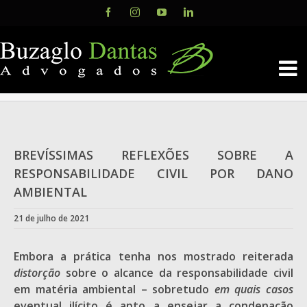
Skip
Facebook
Instagram
YouTube
LinkedIn
to
content
BREVÍSSIMAS REFLEXÕES SOBRE A
RESPONSABILIDADE CIVIL POR DANO
AMBIENTAL
21 de julho de 2021
Embora a prática tenha nos mostrado reiterada
distorção
sobre o alcance da responsabilidade civil
em matéria ambiental – sobretudo
em quais
casos
eventual ilícito é apto a ensejar a condenação