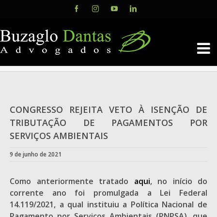
Skip
Facebook
Instagram
YouTube
LinkedIn
to
content
CONGRESSO REJEITA VETO À ISENÇÃO DE
TRIBUTAÇÃO DE PAGAMENTOS POR
SERVIÇOS AMBIENTAIS
9 de junho de 2021
Como anteriormente tratado
aqui
, no início do
corrente ano foi promulgada a Lei Federal
14.119/2021, a qual instituiu a Política Nacional de
Pagamento por Serviços Ambientais (PNPSA), que