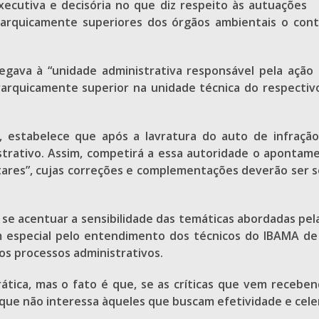
executiva e decisória no que diz respeito às autuações 
rarquicamente superiores dos órgãos ambientais o contr
gava à “unidade administrativa responsável pela ação de
erarquicamente superior na unidade técnica do respect
, estabelece que após a lavratura do auto de infração
rativo. Assim, competirá a essa autoridade o apontamen
s”, cujas correções e complementações deverão ser sol
se acentuar a sensibilidade das temáticas abordadas pel
em especial pelo entendimento dos técnicos do IBAMA de
s processos administrativos.
rática, mas o fato é que, se as críticas que vem receb
 o que não interessa àqueles que buscam efetividade e cel