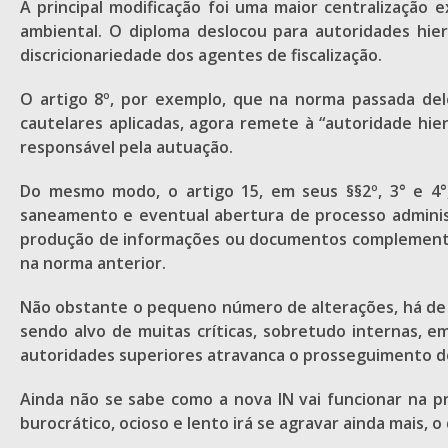
A principal modificação foi uma maior centralização 
ambiental. O diploma deslocou para autoridades hie
discricionariedade dos agentes de fiscalização.
O artigo 8º, por exemplo, que na norma passada dele
cautelares aplicadas, agora remete à “autoridade hi
responsável pela autuação.
Do mesmo modo, o artigo 15, em seus §§2º, 3° e 4°
saneamento e eventual abertura de processo administ
produção de informações ou documentos complementare
na norma anterior.
Não obstante o pequeno número de alterações, há de 
sendo alvo de muitas críticas, sobretudo internas, 
autoridades superiores atravanca o prosseguimento do
Ainda não se sabe como a nova IN vai funcionar na p
burocrático, ocioso e lento irá se agravar ainda mais,