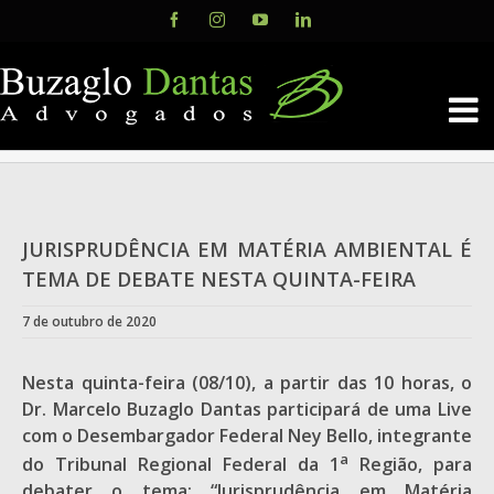
Skip
Facebook
Instagram
YouTube
LinkedIn
to
content
JURISPRUDÊNCIA EM MATÉRIA AMBIENTAL É
TEMA DE DEBATE NESTA QUINTA-FEIRA
7 de outubro de 2020
Nesta quinta-feira (08/10), a partir das 10 horas, o
Dr. Marcelo Buzaglo Dantas participará de uma Live
com o Desembargador Federal Ney Bello, integrante
a
do Tribunal Regional Federal da 1
Região, para
debater o tema: “Jurisprudência em Matéria