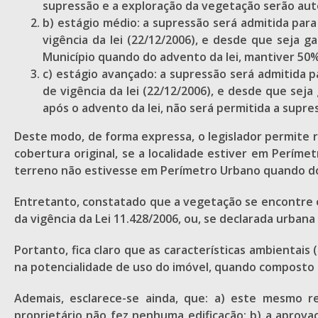
supressão e a exploração da vegetação serão auto
b) estágio médio: a supressão será admitida par
vigência da lei (22/12/2006), e desde que seja 
Município quando do advento da lei, mantiver 50% d
c) estágio avançado: a supressão será admitida 
de vigência da lei (22/12/2006), e desde que se
após o advento da lei, não será permitida a supressão
Deste modo, de forma expressa, o legislador permite
cobertura original, se a localidade estiver em Perí
terreno não estivesse em Perímetro Urbano quando do
Entretanto, constatado que a vegetação se encontre e
da vigência da Lei 11.428/2006, ou, se declarada urba
Portanto, fica claro que as características ambientais
na potencialidade de uso do imóvel, quando composto
Ademais, esclarece-se ainda, que: a) este mesmo r
proprietário não fez nenhuma edificação; b) a aprov