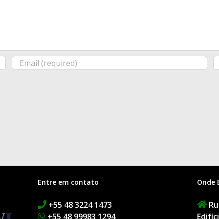
Entre em contato
Onde 
+55 48 3224 1473
Rua
+55 48 99983 1294
Edifí