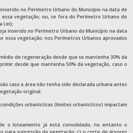
.
 inserido no Perímetro Urbano do Município na data de
or essa vegetação; ou, se fora do Perímetro Urbano do
 Lei);
eja inserido no Perímetro Urbano do Município na data
 por essa vegetação; nos Perímetros Urbanos aprovados
io médio de regeneração desde que se mantenha 30% da
suprimir desde que mantenha 50% da vegetação, caso o
são caso a área não tenha sido declarada urbana antes
egetação original.
 condições urbanísticas (limites urbanísticos) impactam
nde o loteamento já está consolidado, no entanto o
o para supressão da vegetação; c) o corte de árvores