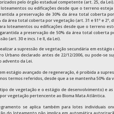
rizados pelo órgão estadual competente (art. 25, da Lei)
a loteamentos ou edificações desde que o terreno esteja
garantida a preservação de 30% da área total coberta p
a área total coberta por vegetação (art. 31 e §1º e 2º, da
para loteamentos ou edificações desde que o terreno est
ja garantida a preservação de 50% da área total coberta
 (art. 30 e incs. I e II, da Lei).
 realizar a supressão de vegetação secundária em estág
metro Urbano declarado antes de 22/12/2006, ou pode-se 
 advento da Lei.
m estágio avançado de regeneração, é proibida a supres
na nos termos referidos, desde que a se mantenha 50% da v
 (tipo de vegetação e o estágio de desenvolvimento) e as
 por vegetação pertencente ao Bioma Mata Atlântica.
egramento se aplica também para lotes individuais o
ação do loteamento não implica em automática autorizaçã