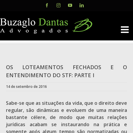
Skip
Facebook
Instagram
YouTube
LinkedIn
to
content
OS LOTEAMENTOS FECHADOS E O
ENTENDIMENTO DO STF: PARTE I
14 de setembro de 2016
Sabe-se que as situações da vida, que o direito deve
regular, são dinâmicas e evoluem de uma maneira
bastante célere, de modo que muitas relações
jurídicas acabam se instaurando na prática e
somente após algum tempo são normatizadas ou