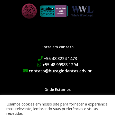
Entre em contato
+55 48 3224 1473
+55 48 99983 1294
contato@buzaglodantas.adv.br
Onde Estamos
Rua Adolfo Melo, 38 | Centro
Usamos cookies em nosso site para fornecer a experiência
Edifício Executive Manhattan
mais relevante, lembrando suas preferências e visitas
repetidas.
1º Andar | 88015-090