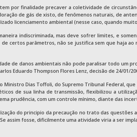
tem por finalidade precaver a coletividade de circunstân
ploração de gás de xisto, de fenômenos naturais, de ante
lizado licenciamento ambiental (nesse caso, quando muito, 
 maneira indiscriminada, mas deve sofrer limites, e so
a de certos parâmetros, não se justifica sem que haja ao
lidade de danos ambientais não pode paralisar todo um pr
. Carlos Eduardo Thompson Flores Lenz, decisão de 24/01/20
o Ministro Dias Toffoli, do Supremo Tribunal Federal, que
cos de sua linha de transmissão, flexibilizou a utiliza
ema prudência, com um controle mínimo, diante das incert
lização do principio da precaução no trato das questões 
Se assim fosse, dificilmente uma atividade viria a ser imp