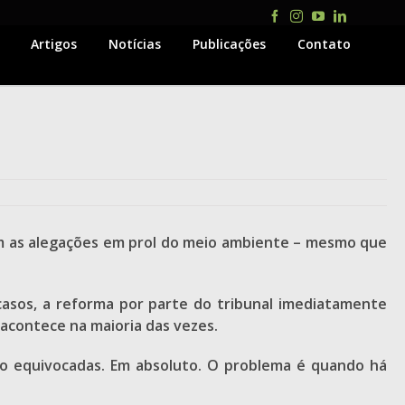
Facebook
Instagram
YouTube
LinkedIn
Artigos
Notícias
Publicações
Contato
iam as alegações em prol do meio ambiente – mesmo que
casos, a reforma por parte do tribunal imediatamente
 acontece na maioria das vezes.
tão equivocadas. Em absoluto. O problema é quando há