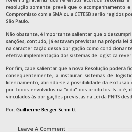
forem signatárias dos referidos acordos setoriais 
resolução somente prevê que o acompanhamento e a
Compromisso com a SMA ou a CETESB serão regidos por
São Paulo.
Não obstante, é importante salientar que o descumprim
sanções, contudo, já estavam previstas na própria lei 
na caracterização dessa obrigação como condicionante
efetiva implementação dos sistemas de logística rever
Por fim, cabe salientar que a nova Resolução poderá fic
consequentemente, a instaurar sistemas de logísti
licenciamento, abrindo-se a possibilidade da exclusão
por todos envolvidos na “vida” dos produtos. Isto é, 
vinculados às obrigações previstas na Lei da PNRS desd
Por:
Guilherme Berger Schmitt
Leave A Comment