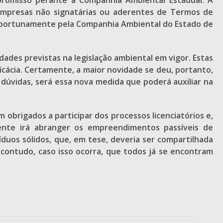
mpromisso perante a Companhia Ambiental Estadual. A
mpresas não signatárias ou aderentes de Termos de
 oportunamente pela Companhia Ambiental do Estado de
ades previstas na legislação ambiental em vigor. Estas
ficácia. Certamente, a maior novidade se deu, portanto,
dúvidas, será essa nova medida que poderá auxiliar na
m obrigados a participar dos processos licenciatórios e,
mente irá abranger os empreendimentos passíveis de
íduos sólidos, que, em tese, deveria ser compartilhada
, contudo, caso isso ocorra, que todos já se encontram