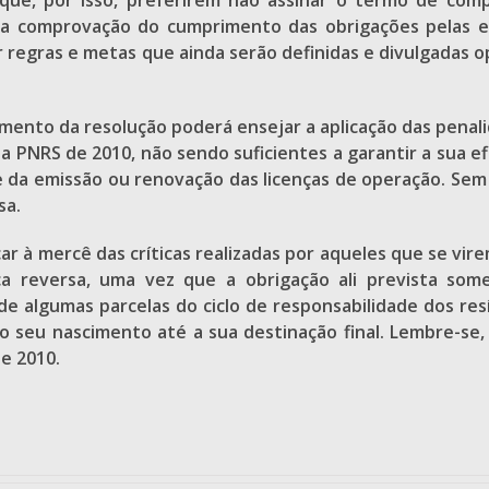
e que, por isso, preferirem não assinar o termo de co
 comprovação do cumprimento das obrigações pelas e
 regras e metas que ainda serão definidas e divulgadas
ento da resolução poderá ensejar a aplicação das penalid
da PNRS de 2010, não sendo suficientes a garantir a sua e
 da emissão ou renovação das licenças de operação. Sem 
sa.
ar à mercê das críticas realizadas por aqueles que se vire
ca reversa, uma vez que a obrigação ali prevista so
 de algumas parcelas do ciclo de responsabilidade dos res
do seu nascimento até a sua destinação final. Lembre-se
e 2010.