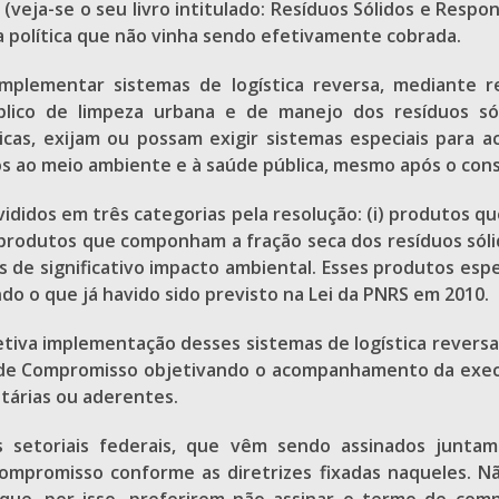
veja-se o seu livro intitulado: Resíduos Sólidos e Respo
ca política que não vinha sendo efetivamente cobrada.
implementar sistemas de logística reversa, mediante 
ico de limpeza urbana e de manejo dos resíduos sólid
icas, exijam ou possam exigir sistemas especiais para 
nos ao meio ambiente e à saúde pública, mesmo após o con
vididos em três categorias pela resolução: (i) produtos 
e produtos que componham a fração seca dos resíduos sólid
de significativo impacto ambiental. Esses produtos especí
tindo o que já havido sido previsto na Lei da PNRS em 2010.
fetiva implementação desses sistemas de logística revers
s de Compromisso objetivando o acompanhamento da exec
tárias ou aderentes.
 setoriais federais, que vêm sendo assinados junta
mpromisso conforme as diretrizes fixadas naqueles. Não