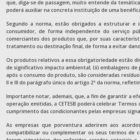
que, diga-se de passagem, muito entende da temática (
poderá auxiliar na concreta instituição de uma benéfi
Segundo a norma, estão obrigados a estruturar e 
consumidor, de forma independente do serviço públ
comerciantes dos produtos que, por suas característ
tratamento ou destinação final, de forma a evitar da
Os produtos relativos a essa obrigatoriedade estão di
de significativo impacto ambiental; (ii) embalagens d
após o consumo do produto, são consideradas resíduos 
II e III do parágrafo único do artigo 2º da norma, refle
Importante notar, ademais, que, a fim de garantir a e
operação emitidas, a CETESB poderá celebrar Termo
cumprimento das condicionantes pelas empresas signa
As empresas que porventura aderirem aos acordos
compatibilizar ou complementar os seus termos de co