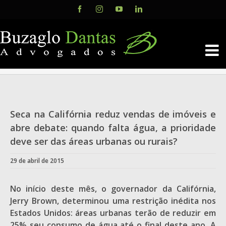
Skip
Facebook
Instagram
YouTube
LinkedIn
to
content
Seca na Califórnia reduz vendas de imóveis e
abre debate: quando falta água, a prioridade
deve ser das áreas urbanas ou rurais?
29 de abril de 2015
No início deste mês, o governador da Califórnia,
Jerry Brown, determinou uma restrição inédita nos
Estados Unidos: áreas urbanas terão de reduzir em
25% seu consumo de água até o final deste ano. A