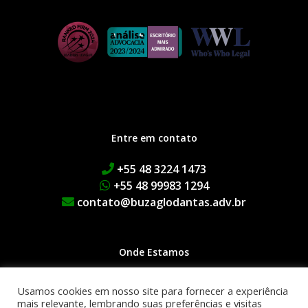
Entre em contato
+55 48 3224 1473
+55 48 99983 1294
contato@buzaglodantas.adv.br
Onde Estamos
Rua Adolfo Melo, 38 | Centro
Usamos cookies em nosso site para fornecer a experiência
Edifício Executive Manhattan
mais relevante, lembrando suas preferências e visitas