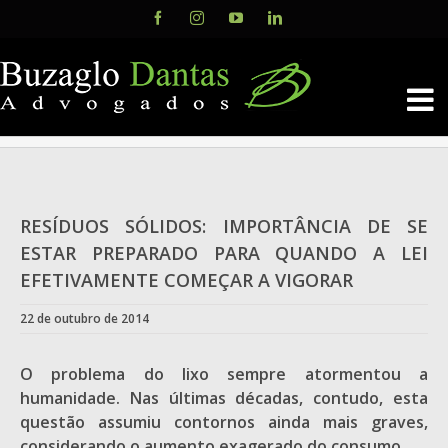
Skip
Facebook
Instagram
YouTube
LinkedIn
to
content
RESÍDUOS SÓLIDOS: IMPORTÂNCIA DE SE
ESTAR PREPARADO PARA QUANDO A LEI
EFETIVAMENTE COMEÇAR A VIGORAR
22 de outubro de 2014
O problema do lixo sempre atormentou a
humanidade. Nas últimas décadas, contudo, esta
questão assumiu contornos ainda mais graves,
considerando o aumento exagerado do consumo.