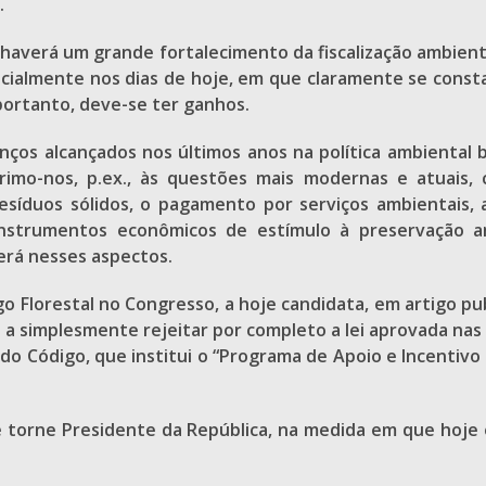
.
averá um grande fortalecimento da fiscalização ambienta
specialmente nos dias de hoje, em que claramente se con
 portanto, deve-se ter ganhos.
ços alcançados nos últimos anos na política ambiental b
imo-nos, p.ex., às questões mais modernas e atuais, 
síduos sólidos, o pagamento por serviços ambientais, a
nstrumentos econômicos de estímulo à preservação a
erá nesses aspectos.
go Florestal no Congresso, a hoje candidata, em artigo p
ca a simplesmente rejeitar por completo a lei aprovada na
X do Código, que institui o “Programa de Apoio e Incentiv
se torne Presidente da República, na medida em que hoj