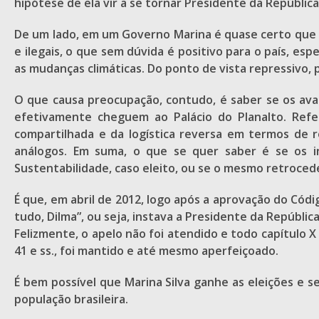
hipótese de ela vir a se tornar Presidente da República
De um lado, em um Governo Marina é quase certo que h
e ilegais, o que sem dúvida é positivo para o país, e
as mudanças climáticas. Do ponto de vista repressivo,
O que causa preocupação, contudo, é saber se os avan
efetivamente cheguem ao Palácio do Planalto. Refer
compartilhada e da logística reversa em termos de re
análogos. Em suma, o que se quer saber é se os i
Sustentabilidade, caso eleito, ou se o mesmo retroced
É que, em abril de 2012, logo após a aprovação do Códi
tudo, Dilma”, ou seja, instava a Presidente da Repúbli
Felizmente, o apelo não foi atendido e todo capítulo 
41 e ss., foi mantido e até mesmo aperfeiçoado.
É bem possível que Marina Silva ganhe as eleições e 
população brasileira.