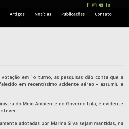
Facebook
Instagram
YouTube
LinkedIn
Artigos
Notícias
Publicações
Contato
 votação em 1o turno, as pesquisas dão conta que a
falecido em recentíssimo acidente aéreo – assumiu a
inistra do Meio Ambiente do Governo Lula, é evidente
antever.
camente adotadas por Marina Silva sejam mantidas, na