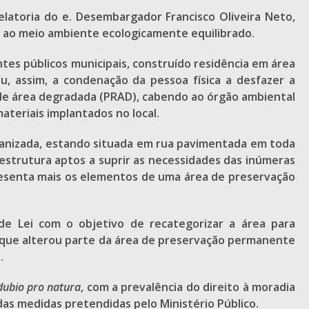
elatoria do e. Desembargador Francisco Oliveira Neto,
to ao meio ambiente ecologicamente equilibrado.
entes públicos municipais, construído residência em área
, assim, a condenação da pessoa física a desfazer a
 de área degradada (PRAD), cabendo ao órgão ambiental
ateriais implantados no local.
urbanizada, estando situada em rua pavimentada em toda
aestrutura aptos a suprir as necessidades das inúmeras
 apresenta mais os elementos de uma área de preservação
de Lei com o objetivo de recategorizar a área para
, que alterou parte da área de preservação permanente
.
dubio pro natura
, com a prevalência do direito à moradia
das medidas pretendidas pelo Ministério Público.