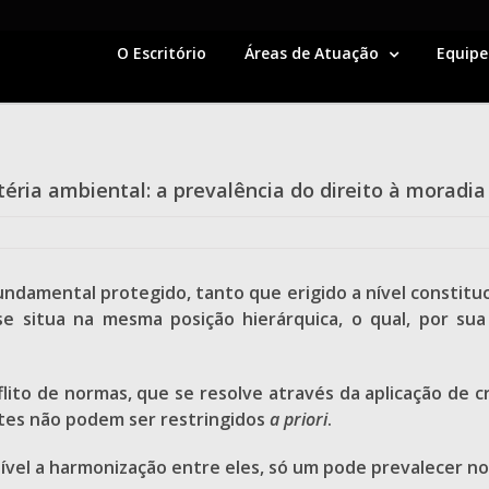
O Escritório
Áreas de Atuação
Equipe
éria ambiental: a prevalência do direito à moradia
undamental protegido, tanto que erigido a nível constituc
 se situa na mesma posição hierárquica, o qual, por s
ito de normas, que se resolve através da aplicação de c
stes não podem ser restringidos
a priori
.
ível a harmonização entre eles, só um pode prevalecer no