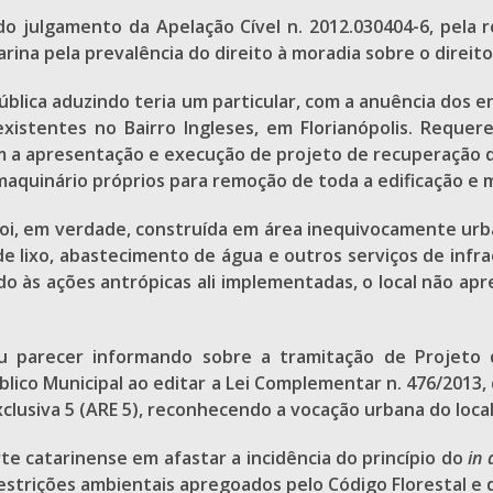
do julgamento da Apelação Cível n. 2012.030404-6, pela r
arina pela prevalência do direito à moradia sobre o direi
pública aduzindo teria um particular, com a anuência dos 
stentes no Bairro Ingleses, em Florianópolis. Requereu
om a apresentação e execução de projeto de recuperação
aquinário próprios para remoção de toda a edificação e m
sa foi, em verdade, construída em área inequivocamente 
 de lixo, abastecimento de água e outros serviços de infr
evido às ações antrópicas ali implementadas, o local não
iu parecer informando sobre a tramitação de Projeto 
blico Municipal ao editar a Lei Complementar n. 476/2013
xclusiva 5 (ARE 5), reconhecendo a vocação urbana do local
te catarinense em afastar a incidência do princípio do
in 
 restrições ambientais apregoados pelo Código Florestal e 