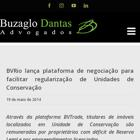
Skip
Facebook
Instagram
YouTube
LinkedIn
to
content
BVRio lança plataforma de negociação para
facilitar regularização de Unidades de
Conservação
19 de maio de 2014
Através da plataforma BVTrade, titulares de imóveis
localizados em Unidade de Conservação são
remunerados por proprietários com déficit de Reserva
Legal e por empreendimentos licenciados