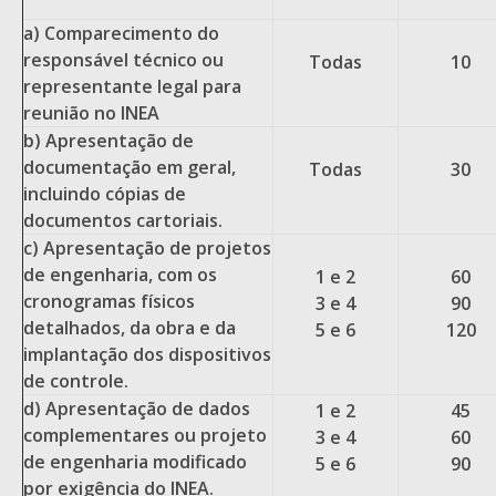
a) Comparecimento do
responsável técnico ou
Todas
10
representante legal para
reunião no INEA
b) Apresentação de
documentação em geral,
Todas
30
incluindo cópias de
documentos cartoriais.
c) Apresentação de projetos
de engenharia, com os
1 e 2
60
cronogramas físicos
3 e 4
90
detalhados, da obra e da
5 e 6
120
implantação dos dispositivos
de controle.
d) Apresentação de dados
1 e 2
45
complementares ou projeto
3 e 4
60
de engenharia modificado
5 e 6
90
por exigência do INEA.