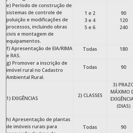
e) Período de construção de
sistemas de controle de
1 e 2
90
poluição e modificações de
3 e 4
120
processos, incluindo obras
5 e 6
240
civis e montagem de
equipamentos.
f) Apresentação de EIA/RIMA
Todas
180
e RAS.
g) Promover a inscrição de
Todas
90
imóvel rural no Cadastro
Ambiental Rural.
3) PRAZ
MÁXIMO 
2) CLASSES
1) EXIGÊNCIAS
EXIGÊNCI
(DIAS)
h) Apresentação de plantas
de imóveis rurais para
Todas
90