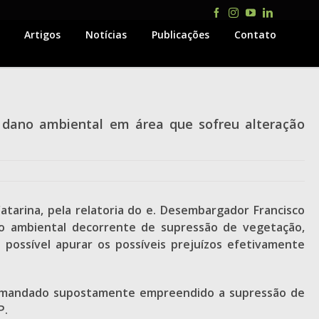
Facebook
Instagram
YouTube
LinkedIn
Artigos
Notícias
Publicações
Contato
 dano ambiental em área que sofreu alteração
atarina, pela relatoria do e. Desembargador Francisco
no ambiental decorrente de supressão de vegetação,
possível apurar os possíveis prejuízos efetivamente
 o demandado supostamente empreendido a supressão de
P.