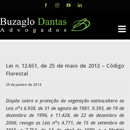
Skip
Facebook
Instagram
YouTube
LinkedIn
to
content
Lei n. 12.651, de 25 de maio de 2012 – Código
Florestal
29 de janeiro de 2014
Dispõe sobre a proteção da vegetação
nativa;
altera as
o
Leis n
s 6.938, de 31 de agosto de 1981, 9.393, de 19 de
dezembro de 1996, e 11.428, de 22 de dezembro de
o
2006; revoga as Leis n
s 4.771, de 15 de setembro de
1965, e 7.754, de 14 de abril de 1989, e a Medida