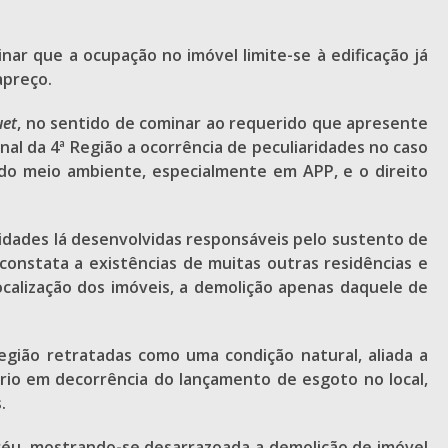
nar que a ocupação no imóvel limite-se à edificação já
apreço.
uet
, no sentido de cominar ao requerido que apresente
nal da 4ª Região a ocorrência de peculiaridades no caso
 do meio ambiente, especialmente em APP, e o direito
vidades lá desenvolvidas responsáveis pelo sustento de
 constata a existências de muitas outras residências e
alização dos imóveis, a demolição apenas daquele de
gião retratadas como uma condição natural, aliada a
rio em decorrência do lançamento de esgoto no local,
.
 réu, mostrando-se desarrazoada a demolição de imóvel