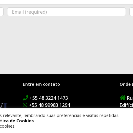
Entre em contato
Onde 
+55 48 3224 1473
Rua
+55 48 99983 1294
Edifí
contato@buzaglodantas.adv.br
1º An
relevante, lembrando suas preferências e visitas repetidas.
Floria
ítica de Cookies
.
cookies.