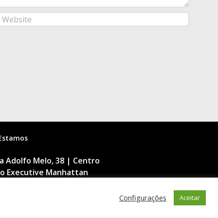
Estamos
 Adolfo Melo, 38 | Centro
cio Executive Manhattan
dar | 88015-090
nópolis | SC
Configurações
Aceitar