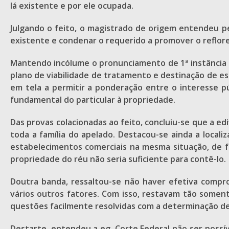
lá existente e por ele ocupada.
Julgando o feito, o magistrado de origem entendeu pel
existente e condenar o requerido a promover o reflo
Mantendo incólume o pronunciamento de 1ª instância 
plano de viabilidade de tratamento e destinação de esg
em tela a permitir a ponderação entre o interesse p
fundamental do particular à propriedade.
Das provas colacionadas ao feito, concluiu-se que a e
toda a família do apelado. Destacou-se ainda a locali
estabelecimentos comerciais na mesma situação, de 
propriedade do réu não seria suficiente para contê-lo.
Doutra banda, ressaltou-se não haver efetiva compr
vários outros fatores. Com isso, restavam tão somen
questões facilmente resolvidas com a determinação de
Destarte, entendeu a eg. Corte Federal não ser possí