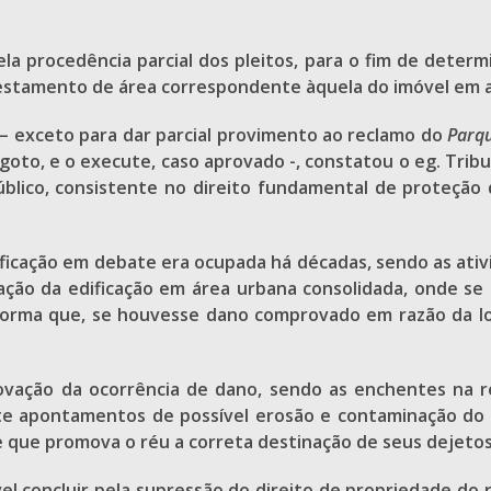
a procedência parcial dos pleitos, para o fim de determi
restamento de área correspondente àquela do imóvel em 
– exceto para dar parcial provimento ao reclamo do
Parq
oto, e o execute, caso aprovado -, constatou o eg. Tribu
úblico, consistente no direito fundamental de proteção
dificação em debate era ocupada há décadas, sendo as ati
zação da edificação em área urbana consolidada, onde se
forma que, se houvesse dano comprovado em razão da loc
ovação da ocorrência de dano, sendo as enchentes na re
te apontamentos de possível erosão e contaminação do 
 que promova o réu a correta destinação de seus dejetos
vel concluir pela supressão do direito de propriedade do