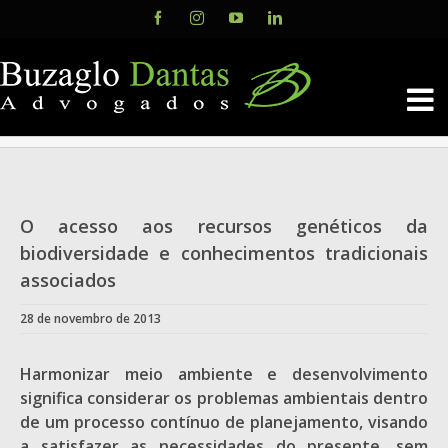
Skip
Facebook
Instagram
YouTube
LinkedIn
to
content
O acesso aos recursos genéticos da
biodiversidade e conhecimentos tradicionais
associados
28 de novembro de 2013
Harmonizar meio ambiente e desenvolvimento
significa considerar os problemas ambientais dentro
de um processo contínuo de planejamento, visando
a satisfazer as necessidades do presente, sem