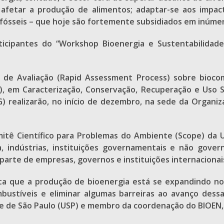
m afetar a produção de alimentos; adaptar-se aos impact
ósseis – que hoje são fortemente subsidiados em inúmeros
icipantes do “Workshop Bioenergia e Sustentabilidade: 
 de Avaliação (Rapid Assessment Process) sobre bioco
, em Caracterização, Conservação, Recuperação e Uso S
 realizarão, no início de dezembro, na sede da Organiz
omitê Científico para Problemas do Ambiente (Scope) da
 indústrias, instituições governamentais e não gover
 parte de empresas, governos e instituições internaciona
sta que a produção de bioenergia está se expandindo n
ustíveis e eliminar algumas barreiras ao avanço dessa
ade de São Paulo (USP) e membro da coordenação do BIOEN,