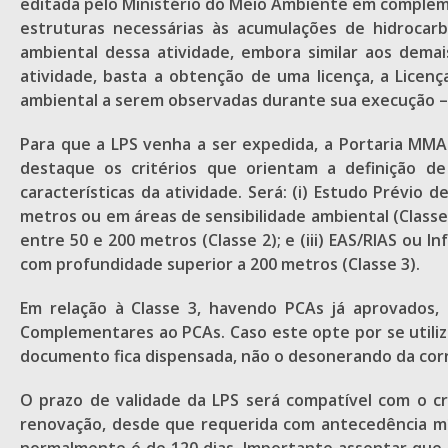
editada pelo Ministério do Meio Ambiente em compleme
estruturas necessárias às acumulações de hidrocar
ambiental dessa atividade, embora similar aos demai
atividade, basta a obtenção de uma licença, a Licenç
ambiental a serem observadas durante sua execução –,
Para que a LPS venha a ser expedida, a Portaria MMA
destaque os critérios que orientam a definição d
características da atividade. Será: (i) Estudo Prévio
metros ou em áreas de sensibilidade ambiental (Classe 
entre 50 e 200 metros (Classe 2); e (iii) EAS/RIAS o
com profundidade superior a 200 metros (Classe 3).
Em relação à Classe 3, havendo PCAs já aprovados
Complementares ao PCAs. Caso este opte por se utiliz
documento fica dispensada, não o desonerando da corr
O prazo de validade da LPS será compatível com o c
renovação, desde que requerida com antecedência mí