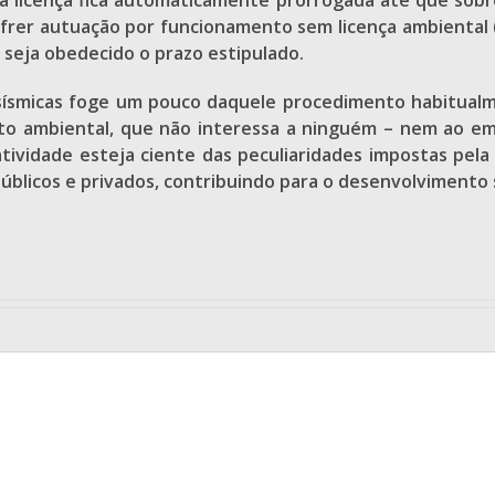
a licença fica automaticamente prorrogada até que sob
ofrer autuação por funcionamento sem licença ambiental (ar
 seja obedecido o prazo estipulado.
sísmicas foge um pouco daquele procedimento habitualme
ento ambiental, que não interessa a ninguém – nem ao
atividade esteja ciente das peculiaridades impostas pel
públicos e privados, contribuindo para o desenvolvimento 