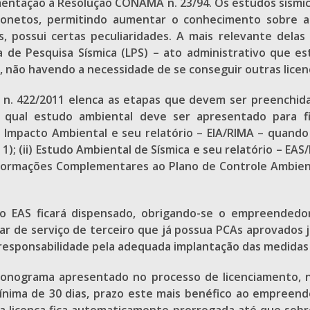
ntação à Resolução CONAMA n. 23/94. Os estudos sísmico
bonetos, permitindo aumentar o conhecimento sobre a
s, possui certas peculiaridades. A mais relevante dela
a de Pesquisa Sísmica (LPS) – ato administrativo que e
 não havendo a necessidade de se conseguir outras licen
 n. 422/2011 elenca as etapas que devem ser preenchidas
e qual estudo ambiental deve ser apresentado para f
 de Impacto Ambiental e seu relatório – EIA/RIMA – quand
1); (ii) Estudo Ambiental de Sísmica e seu relatório – E
u Informações Complementares ao Plano de Controle Ambien
, o EAS ficará dispensado, obrigando-se o empreended
ar de serviço de terceiro que já possua PCAs aprovados
esponsabilidade pela adequada implantação das medidas 
ronograma apresentado no processo de licenciamento, n
nima de 30 dias, prazo este mais benéfico ao empreende