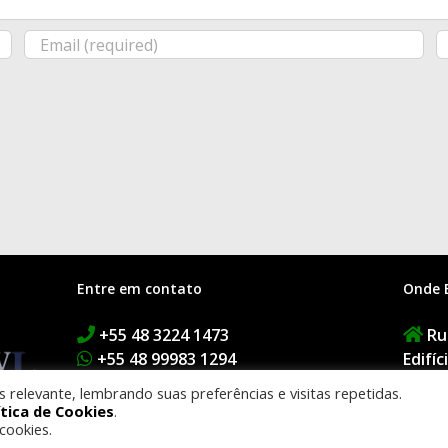
Entre em contato
Onde 
+55 48 3224 1473
Rua
+55 48 99983 1294
Edifí
contato@buzaglodantas.adv.br
1º An
relevante, lembrando suas preferências e visitas repetidas.
Floria
ítica de Cookies
.
cookies.