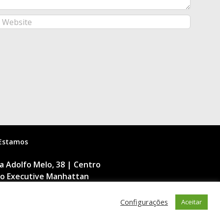
Estamos
 Adolfo Melo, 38 | Centro
cio Executive Manhattan
dar | 88015-090
nópolis | SC
Configurações
Aceitar