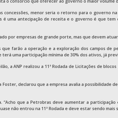
ta o consórcio que oferecer ao governo o maior volume 
as concessões, menor seria o retorno para o governo na
nus é uma antecipação de receita e o governo é que tem q
putado por empresas de grande porte, mas que devem atuar
que farão a operação e a exploração dos campos de pet
 terá uma participação mínima de 30% dos ativos, já previs
ão, a ANP realizou a 11ª Rodada de Licitações de blocos 
ça Foster, declarou que a empresa avalia a possibilidade 
ta. “Acho que a Petrobras deve aumentar a participação
ase não entrou na 11ª Rodada e deve estar sendo mais sel