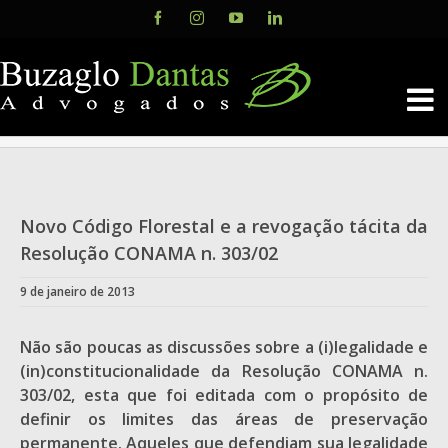
Skip
Facebook
Instagram
YouTube
LinkedIn
to
content
Novo Código Florestal e a revogação tácita da
Resolução CONAMA n. 303/02
9 de janeiro de 2013
Não são poucas as discussões sobre a (i)legalidade e
(in)constitucionalidade da Resolução CONAMA n.
303/02, esta que foi editada com o propósito de
definir os limites das áreas de preservação
permanente. Aqueles que defendiam sua legalidade