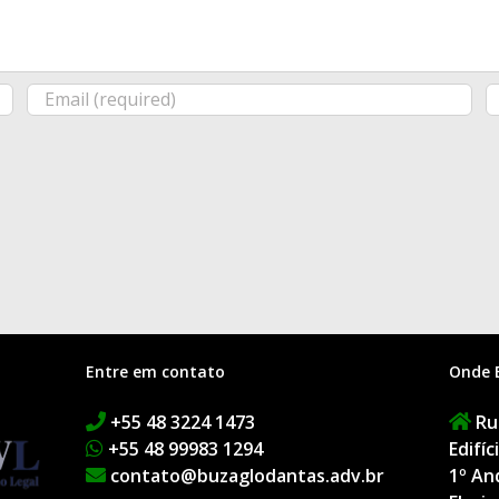
Entre em contato
Onde 
+55 48 3224 1473
Rua
+55 48 99983 1294
Edifí
contato@buzaglodantas.adv.br
1º An