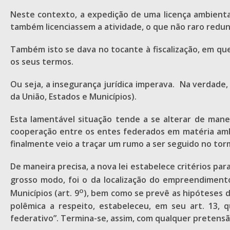
Neste contexto, a expedição de uma licença ambiental
também licenciassem a atividade, o que não raro redu
Também isto se dava no tocante à fiscalização, em qu
os seus termos.
Ou seja, a insegurança jurídica imperava. Na verdad
da União, Estados e Municípios).
Esta lamentável situação tende a se alterar de mane
cooperação entre os entes federados em matéria ambi
finalmente veio a traçar um rumo a ser seguido no tor
De maneira precisa, a nova lei estabelece critérios p
grosso modo, foi o da localização do empreendimento
o
Municípios (art. 9
), bem como se prevê as hipóteses de
polêmica a respeito, estabeleceu, em seu art. 13,
federativo”. Termina-se, assim, com qualquer pretensão