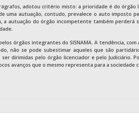
parágrafos, adotou critério misto: a prioridade é do órgã
de uma autuação, contudo, prevalece o auto imposto pe
 a autuação do órgão incompetente também perderá seus 
idade.
 pelos órgãos integrantes do SISNAMA. A tendência, com a
modo, não se pode subestimar aqueles que são partidár
er dirimidas pelo órgão licenciador e pelo Judiciário. 
ívocos avanços que o mesmo representa para a sociedade 