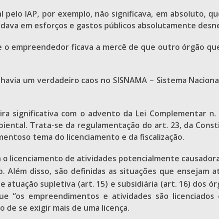
 pelo IAP, por exemplo, não significava, em absoluto, q
ndava em esforços e gastos públicos absolutamente desne
e o empreendedor ficava a mercê de que outro órgão que
e, havia um verdadeiro caos no SISNAMA – Sistema Nacion
ira significativa com o advento da Lei Complementar n
ental. Trata-se da regulamentação do art. 23, da Consti
mentoso tema do licenciamento e da fiscalização.
ara o licenciamento de atividades potencialmente causador
. Além disso, são definidas as situações que ensejam a
 atuação supletiva (art. 15) e subsidiária (art. 16) dos ó
 que “os empreendimentos e atividades são licenciados
 de se exigir mais de uma licença.