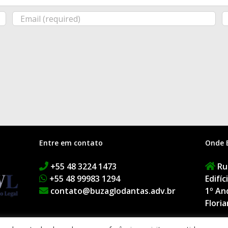
Entre em contato
Onde 
+55 48 3224 1473
Rua
+55 48 99983 1294
Edifí
contato@buzaglodantas.adv.br
1º An
Floria