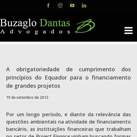
Skip
Facebook
Instagram
YouTube
LinkedIn
to
content
A obrigatoriedade de cumprimento dos
princípios do Equador para o financiamento
de grandes projetos
19 de setembro de 2012
Por um longo período, e diante da relevância das
questões ambientais na atividade de financiamento
bancário, as instituições financeiras que trabalham
no setor de
Project Finance
vinham buscando formas