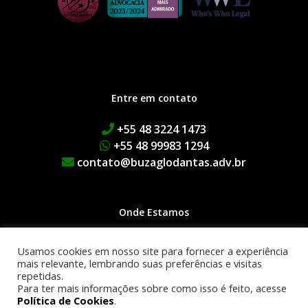
Entre em contato
+55 48 3224 1473
+55 48 99983 1294
contato@buzaglodantas.adv.br
Onde Estamos
Rua Adolfo Melo, 38 | Centro
Usamos cookies em nosso site para fornecer a experiência
Edifício Executive Manhattan
mais relevante, lembrando suas preferências e visitas
repetidas.
1º Andar | 88015-090
Para ter mais informações sobre como isso é feito, acesse
Florianópolis | SC
Política de Cookies
.